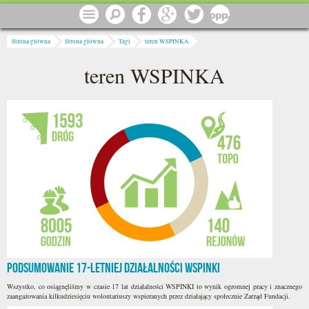
Przejdź do treści
Menu
Szukaj
Facebook
Google
Twitter
1 procent
Jesteś tutaj
Strona główna
Strona główna
Tagi
teren WSPINKA
teren WSPINKA
Podsumowanie 17-letniej działalności WSPINKI
Wszystko, co osiągnęliśmy w czasie 17 lat działalności WSPINKI to wynik ogromnej pracy i znacznego
zaangażowania kilkudziesięciu wolontariuszy wspieranych przez działający społecznie Zarząd Fundacji.