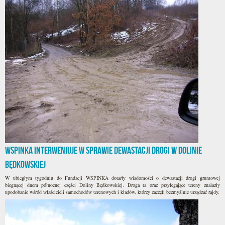
WSPINKA interweniuje w sprawie dewastacji drogi w Dolinie
Będkowskiej
W ubiegłym tygodniu do Fundacji WSPINKA dotarły wiadomości o dewastacji drogi gruntowej
biegnącej dnem północnej części Doliny Będkowskiej. Droga ta oraz przylegające tereny znalazły
upodobanie wśród właścicieli samochodów terenowych i kładów, którzy zaczęli bezmyślnie urządzać rajdy.