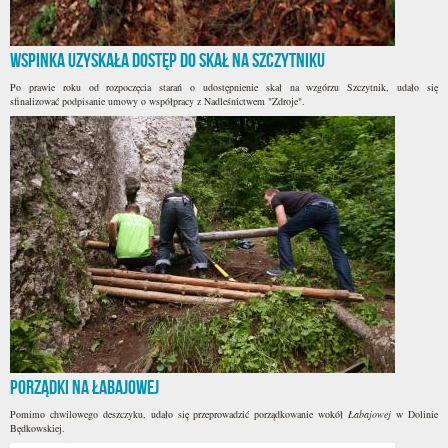
WSPINKA uzyskała dostęp do skał na Szczytniku
Po prawie roku od rozpoczęcia starań o udostępnienie skał na wzgórzu Szczytnik, udało się
sfinalizować podpisanie umowy o współpracy z Nadleśnictwem "Zdroje".
Porządki na Łabajowej
Pomimo chwilowego deszczyku, udało się przeprowadzić porządkowanie wokół
Łabajowej
w Dolinie
Będkowskiej.