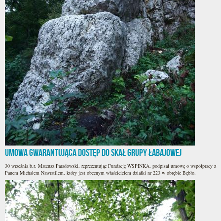
Umowa gwarantująca dostęp do skał Grupy Łabajowej
30 września b.r. Mateusz Paradowski, reprezentując Fundację WSPINKA, podpisał umowę o współpracy z
Panem Michałem Nawratilem, który jest obecnym właścicielem działki nr 223 w obrębie Bębło.