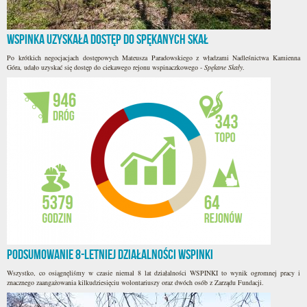
WSPINKA uzyskała dostęp do Spękanych Skał
Po krótkich negocjacjach dostępowych Mateusza Paradowskiego z władzami Nadleśnictwa Kamienna
Góra, udało uzyskać się dostęp do ciekawego rejonu wspinaczkowego -
Spękane Skały
.
Podsumowanie 8-letniej działalności WSPINKI
Wszystko, co osiągnęliśmy w czasie niemal 8 lat działalności WSPINKI to wynik ogromnej pracy i
znacznego zaangażowania kilkudziesięciu wolontariuszy oraz dwóch osób z Zarządu Fundacji.