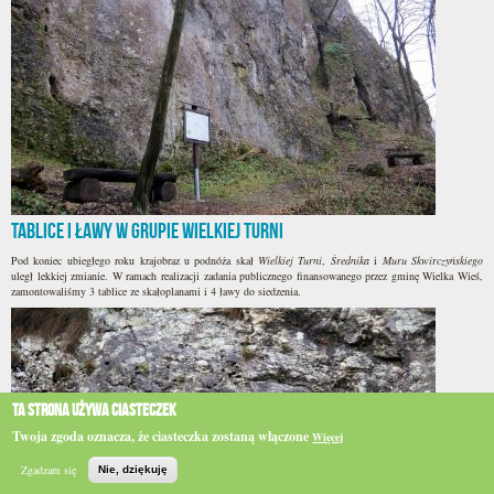
Tablice i ławy w Grupie Wielkiej Turni
Pod koniec ubiegłego roku krajobraz u podnóża skał
Wielkiej Turni
,
Średnika
i
Muru Skwirczyńskiego
uległ lekkiej zmianie. W ramach realizacji zadania publicznego finansowanego przez gminę Wielka Wieś,
zamontowaliśmy 3 tablice ze skałoplanami i 4 ławy do siedzenia.
Ta strona używa ciasteczek
Twoja zgoda oznacza, że ciasteczka zostaną włączone
Więcej
Do
góry
Zgadzam się
Nie, dziękuję
Szukaj
Topo
BIP
e-WSPINKA
Działaj
Podaruj