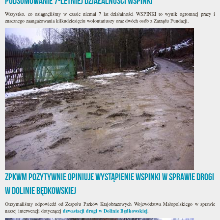
Podsumowanie 7-letniej działalności WSPINKI
Wszystko, co osiągnęliśmy w czasie niemal 7 lat działalności WSPINKI to wynik ogromnej pracy i
znacznego zaangażowania kilkudziesięciu wolontariuszy oraz dwóch osób z Zarządu Fundacji.
ZPKWM pozytywnie opiniuje wystąpienie WSPINKI w sprawie drogi
w Dolinie Będkowskiej
Otrzymaliśmy odpowiedź od Zespołu Parków Krajobrazowych Województwa Małopolskiego w sprawie
naszej interwencji dotyczącej
dewastacji drogi w Dolinie Będkowskiej
.