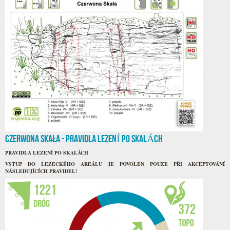
Czerwona Skała - PRAVIDLA LEZENÍ PO SKALÁCH
PRAVIDLA LEZENÍ PO SKALÁCH
VSTUP DO LEZECKÉHO AREÁLU JE POVOLEN POUZE PŘI AKCEPTOVÁNÍ
NÁSLEDUJÍCÍCH PRAVIDEL!