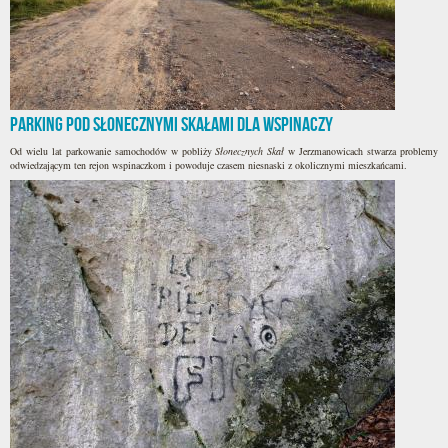
Parking pod Słonecznymi Skałami dla wspinaczy
Od wielu lat parkowanie samochodów w pobliży
Słonecznych Skał
w Jerzmanowicach stwarza problemy
odwiedzającym ten rejon wspinaczkom i powoduje czasem niesnaski z okolicznymi mieszkańcami.