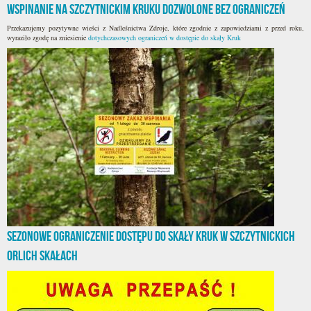
Wspinanie na szczytnickim Kruku dozwolone bez ograniczeń
Przekazujemy pozytywne wieści z Nadleśnictwa Zdroje, które zgodnie z zapowiedziami z przed roku,
wyraziło zgodę na zniesienie
dotychczasowych ograniczeń w dostępie do skały Kruk
Sezonowe ograniczenie dostępu do skały Kruk w szczytnickich
Orlich Skałach