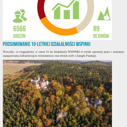
Podsumowanie 10-letniej działalności WSPINKI
Wszystko, co osiągnęliśmy w czasie 10 lat działalności WSPINKI to wynik ogromnej pracy i znacznego
zaangażowania kilkudziesięciu wolontariuszy oraz dwóch osób z Zarządu Fundacji.