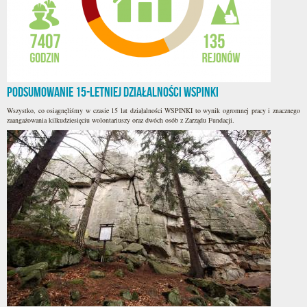
Podsumowanie 15-letniej działalności WSPINKI
Wszystko, co osiągnęliśmy w czasie 15 lat działalności WSPINKI to wynik ogromnej pracy i znacznego
zaangażowania kilkudziesięciu wolontariuszy oraz dwóch osób z Zarządu Fundacji.