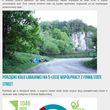
Z końcem czerwca zakończył się okres sezonowego zakazu wspinania na skale
Kruk
w rejonie
szczytnickich skał. Tym samym możliwe stało się legalne uprawianie wspinaczki na tej imponującej
piaskowcowej skale.
Porządki koło Łabajowej na 5-lecie współpracy z firmą State
Street
Podobnie jak w ubiegłych latach, w majowy łikend miało miała miejsce akcja porządkowania terenu w
okolicach skały Łabajowa w Dolinie Będkowskiej.