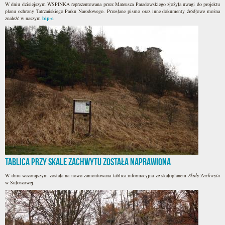
W dniu dzisiejszym WSPINKA reprezentowana przez Mateusza Paradowskiego złożyła uwagi do projektu
planu ochrony Tatrzańskiego Parku Narodowego. Przesłane pismo oraz inne dokumenty źródłowe można
znaleźć w naszym
bip-e
.
Tablica przy Skale Zachwytu została naprawiona
W dniu wczorajszym została na nowo zamontowana tablica informacyjna ze skałoplanem
Skały Zachwytu
w Sułoszowej.