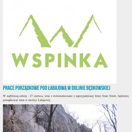
Prace porządkowe pod Łabajową w Dolinie Będkowskiej
W najbliższą sobotę - 27 czerwca, wraz z wolontariuszami z zaprzyjaźnionej firmy State Street, będziemy
porządkować teren w okolicy Łabajowej.