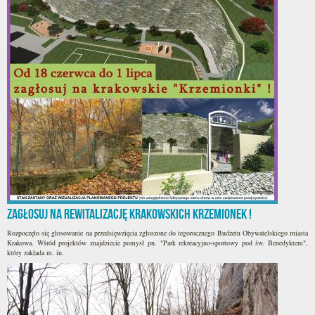
Zagłosuj na rewitalizację krakowskich Krzemionek !
Rozpoczęło się głosowanie na przedsięwzięcia zgłoszone do tegorocznego Budżetu Obywatelskiego miasta
Krakowa. Wśród projektów znajdziecie pomysł pn. "Park rekreacyjno-sportowy pod św. Benedyktem",
który zakłada m. in.