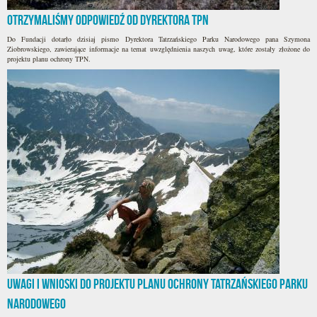
Otrzymaliśmy odpowiedź od Dyrektora TPN
Do Fundacji dotarło dzisiaj pismo Dyrektora Tatrzańskiego Parku Narodowego pana Szymona
Ziobrowskiego, zawierające informacje na temat uwzględnienia naszych uwag, które zostały złożone do
projektu planu ochrony TPN.
Uwagi i wnioski do projektu planu ochrony Tatrzańskiego Parku
Narodowego