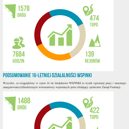
Podsumowanie 16-letniej działalności WSPINKI
Wszystko, co osiągnęliśmy w czasie 16 lat działalności WSPINKI to wynik ogromnej pracy i znacznego
zaangażowania kilkudziesięciu wolontariuszy wspieranych przez działający społecznie Zarząd Fundacji.