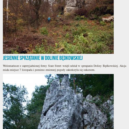
Jesienne sprzątanie w Dolinie Będkowskiej
Wolontariusze z zaprzyjaźnionej firmy State Street wzięli udział w sprzątaniu Doliny Będkowskiej. Akcja
miała miejsce 7 listopada i pomimo zmiennej pogody zakończyła się sukcesem.