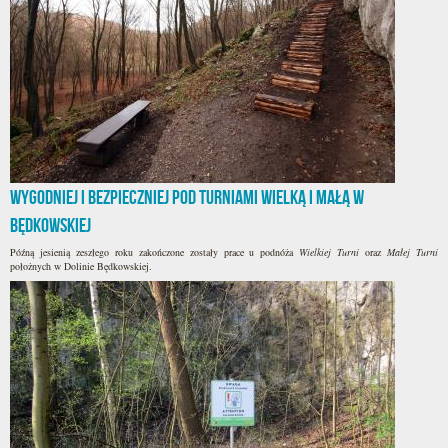
Wygodniej i bezpieczniej pod Turniami Wielką i Małą w
Będkowskiej
Późną jesienią zeszłego roku zakończone zostały prace u podnóża
Wielkiej Turni
oraz
Małej Turni
położnych w Dolinie Będkowskiej.