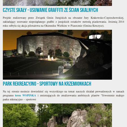
Czyste Skały - usuwanie graffiti ze ścian skalnych
Projekt realizowany przez Związek Gmin Jurajskich na obszarze Jury Krakowsko-Częstochowskiej,
zakładający usuwanie niepożądanego graffiti z jurajskich ostańców metodą piaskowania. Jesienią 2014
roku odbyła się akcja pilotażowa na Okienniku Wielkim w Piasecznie (Gmina Kroczyce).
Park rekreacyjno - sportowy na Krzemionkach
Na tej stronie możecie dowiedzieć się wszystkiego na temat naszych działań prowadzonych w ramach
programu
teren WSPINKA
i zmierzających do zrealizowania ambitnych planów "Stworzenie małego
parku rekreacyjno – sportowe