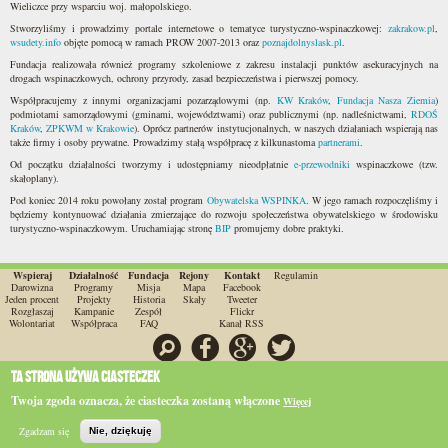
Wieliczce przy wsparciu woj. małopolskiego.
Stworzyliśmy i prowadzimy portale internetowe o tematyce turystyczno-wspinaczkowej:
zakrakow.pl
,
wsudety.info
objęte pomocą w ramach PROW 2007-2013 oraz
poznajdolnyslask.pl
.
Fundacja realizowała również programy szkoleniowe z zakresu instalacji punktów asekuracyjnych na
drogach wspinaczkowych, ochrony przyrody, zasad bezpieczeństwa i pierwszej pomocy.
Współpracujemy z innymi organizacjami pozarządowymi (np.
KW Kraków
,
Fundacja Nasza Ziemia
)
podmiotami samorządowymi (gminami, województwami) oraz publicznymi (np. nadleśnictwami,
RDOŚ
Kraków
,
ZPKWM w Krakowie
). Oprócz partnerów instytucjonalnych, w naszych działaniach wspierają nas
także firmy i osoby prywatne. Prowadzimy stałą współpracę z kilkunastoma
partnerami
.
Od początku działalności tworzymy i udostępniamy nieodpłatnie
e-przewodniki
wspinaczkowe (tzw.
skałoplany).
Pod koniec 2014 roku powołany został program
Obywatelska WSPINKA
. W jego ramach rozpoczęliśmy i
będziemy kontynuować działania zmierzające do rozwoju społeczeństwa obywatelskiego w środowisku
turystyczno-wspinaczkowym. Uruchamiając stronę
BIP
promujemy dobre praktyki.
Wspieraj
Działalność
Fundacja
Rejony
Kontakt
Regulamin
Darowizna
Programy
Misja
Mapa
Facebook
Jeden procent
Projekty
Historia
Skały
Tweeter
Rozgłaszaj
Kampanie
Zespół
Flickr
Wolontariat
Współpraca
FAQ
Kanał RSS
Szukaj
Facebook
Google
Twitter
Ta strona używa ciasteczek
O ile nie jest to stwierdzone inaczej, wszystkie materiały na stronie są dostępne na licencji
CC-BY-SA 3.0.
Wszystkie znaki towarowe stanowią własność odpowiednich firm.
Twoja zgoda oznacza, że ciasteczka zostaną włączone
Więcej
Fundacja Wspierania Rozwoju Wspinaczki "Wspinka"
ul. Wincentego Pola 66a
33-300
,
Nowy Sącz
Zgadzam się
Nie, dziękuję
Tel.:
18 541 77 30
•
KRS
:
0000331588
•
NIP:
7343380796
Szukaj
Topo
BIP
e-WSPINKA
Działaj
Podaruj