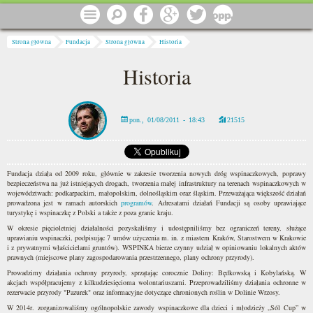
Przejdź do treści
Menu
Szukaj
Facebook
Google
Twitter
1 procent
Jesteś tutaj
Strona główna
Fundacja
Strona główna
Historia
Historia
pon., 01/08/2011 - 18:43
21515
Fundacja działa od 2009 roku, głównie w zakresie tworzenia nowych dróg wspinaczkowych, poprawy
bezpieczeństwa na już istniejących drogach, tworzenia małej infrastruktury na terenach wspinaczkowych w
województwach: podkarpackim, małopolskim, dolnośląskim oraz śląskim. Przeważająca większość działań
prowadzona jest w ramach autorskich
programów
. Adresatami działań Fundacji są osoby uprawiające
turystykę i wspinaczkę z Polski a także z poza granic kraju.
W okresie pięcioletniej działalności pozyskaliśmy i udostępniliśmy bez ograniczeń tereny, służące
uprawianiu wspinaczki, podpisując 7 umów użyczenia m. in. z miastem Kraków, Starostwem w Krakowie
i z prywatnymi właścicielami gruntów). WSPINKA bierze czynny udział w opiniowaniu lokalnych aktów
prawnych (miejscowe plany zagospodarowania przestrzennego, plany ochrony przyrody).
Prowadzimy działania ochrony przyrody, sprzątając corocznie Doliny: Będkowską i Kobylańską. W
akcjach współpracujemy z kilkudziesięcioma wolontariuszami. Przeprowadziliśmy działania ochronne w
rezerwacie przyrody "Pazurek" oraz informacyjne dotyczące chronionych roślin w Dolinie Wrzosy.
W 2014r. zorganizowaliśmy ogólnopolskie zawody wspinaczkowe dla dzieci i młodzieży „Sól Cup” w