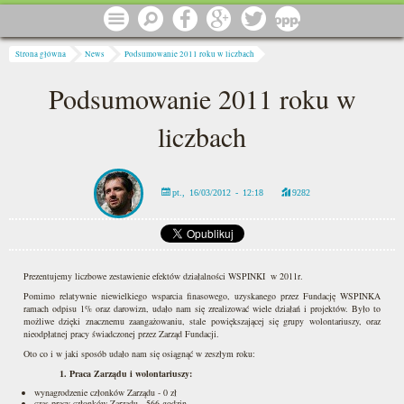
Przejdź do treści
Menu
Szukaj
Facebook
Google
Twitter
1 procent
Jesteś tutaj
Strona główna
News
Podsumowanie 2011 roku w liczbach
Podsumowanie 2011 roku w
liczbach
pt., 16/03/2012 - 12:18
9282
Prezentujemy liczbowe zestawienie efektów działalności WSPINKI w 2011r.
Pomimo relatywnie niewielkiego wsparcia finasowego, uzyskanego przez Fundację WSPINKA
ramach odpisu 1% oraz darowizn, udało nam się zrealizować wiele działań i projektów. Było to
możliwe dzięki znacznemu zaangażowaniu, stale powiększającej się grupy wolontariuszy, oraz
nieodpłatnej pracy świadczonej przez Zarząd Fundacji.
Oto co i w jaki sposób udało nam się osiągnąć w zeszłym roku:
1. Praca Zarządu i wolontariuszy:
wynagrodzenie członków Zarządu - 0 zł
czas pracy członków Zarządu - 566 godzin