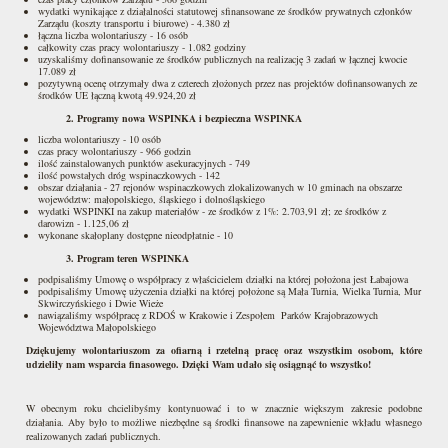
wydatki wynikające z działalności statutowej sfinansowane ze środków prywatnych członków
Zarządu (koszty transportu i biurowe) - 4.380 zł
łączna liczba wolontariuszy - 16 osób
całkowity czas pracy wolontariuszy - 1.082 godziny
uzyskaliśmy dofinansowanie ze środków publicznych na realizację 3 zadań w łącznej kwocie
17.089 zł
pozytywną ocenę otrzymały dwa z czterech złożonych przez nas projektów dofinansowanych ze
środków UE łączną kwotą 49.924,20 zł
2. Programy nowa WSPINKA i bezpieczna WSPINKA
liczba wolontariuszy - 10 osób
czas pracy wolontariuszy - 966 godzin
ilość zainstalowanych punktów asekuracyjnych - 749
ilość powstałych dróg wspinaczkowych - 142
obszar działania - 27 rejonów wspinaczkowych zlokalizowanych w 10 gminach na obszarze
województw: małopolskiego, śląskiego i dolnośląskiego
wydatki WSPINKI na zakup materiałów - ze środków z 1%: 2.703,91 zł; ze środków z
darowizn - 1.125,06 zł
wykonane skałoplany dostępne nieodpłatnie - 10
3. Program teren WSPINKA
podpisaliśmy Umowę o współpracy z właścicielem działki na której położona jest Łabajowa
podpisaliśmy Umowę użyczenia działki na której położone są Mała Turnia, Wielka Turnia, Mur
Skwirczyńskiego i Dwie Wieże
nawiązaliśmy współpracę z RDOŚ w Krakowie i Zespołem Parków Krajobrazowych
Województwa Małopolskiego
Dziękujemy wolontariuszom za ofiarną i rzetelną pracę oraz wszystkim osobom, które
udzieliły nam wsparcia finasowego. Dzięki Wam udało się osiągnąć to wszystko!
W obecnym roku chcielibyśmy kontynuować i to w znacznie większym zakresie podobne
działania. Aby było to możliwe niezbędne są środki finansowe na zapewnienie wkładu własnego
realizowanych zadań publicznych.