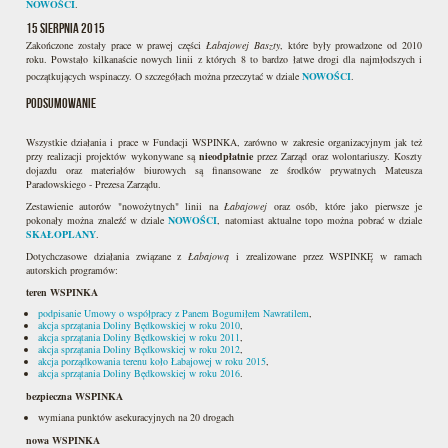
NOWOŚCI
.
15 sierpnia 2015
Zakończone zostały prace w prawej części
Łabajowej Baszty
, które były prowadzone od 2010
roku. Powstało kilkanaście nowych linii z których 8 to bardzo łatwe drogi dla najmłodszych i
początkujących wspinaczy. O szczegółach można przeczytać w dziale
NOWOŚCI
.
Podsumowanie
Wszystkie działania i prace w Fundacji WSPINKA, zarówno w zakresie organizacyjnym jak też
przy realizacji projektów wykonywane są
nieodpłatnie
przez Zarząd oraz wolontariuszy. Koszty
dojazdu oraz materiałów biurowych są finansowane ze środków prywatnych Mateusza
Paradowskiego - Prezesa Zarządu.
Zestawienie autorów "nowożytnych" linii na
Łabajowej
oraz osób, które jako pierwsze je
pokonały można znaleźć w dziale
NOWOŚCI
, natomiast aktualne topo można pobrać w dziale
SKAŁOPLANY
.
Dotychczasowe działania związane z
Łabajową
i zrealizowane przez WSPINKĘ w ramach
autorskich programów:
teren WSPINKA
podpisanie Umowy o współpracy z Panem Bogumiłem Nawratilem
,
akcja sprzątania Doliny Będkowskiej w roku 2010
,
akcja sprzątania Doliny Będkowskiej w roku 2011
,
akcja sprzątania Doliny Będkowskiej w roku 2012
,
akcja porządkowania terenu koło Łabajowej w roku 2015
,
akcja sprzątania Doliny Będkowskiej w roku 2016
.
bezpieczna WSPINKA
wymiana punktów asekuracyjnych na 20 drogach
nowa WSPINKA