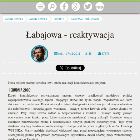
Przejdź do treści
Menu
Szukaj
Facebook
Google
Twitter
1 procent
Jesteś tutaj
Strona główna
Strona główna
Projekty
Łabajowa - reaktywacja
Łabajowa - reaktywacja
sob., 17/12/2011 - 18:45
37376
Nowe oblicze starego ogródka, czyli próba realizacji kompleksowego projektu.
1 grudnia 2009
Dzięki kompleksowo prowadzonym pracom chcemy zrealizować modelowy projekt
zagospodarowania skalnego rejonu, mogącego służyć nie tylko starym wyjadaczom ale także
dzieciom i ich rodzicom. Dzięki niezwykle łatwej dostępności
Łabajowa
jest idealnym obiektem
dla najmłodszych i początkujących wspinaczy - brakuje jedynie łatwych dróg, dlatego chcemy to
zmienić. Przy okazji trzeba zadbać o bezpieczeństwo i komfort - wiszące wanty grożące
oberwaniem oraz krzaki, przez które trzeba się przedzierać muszą zniknąć! Pozostaje jeszcze
usunięcie zardzewiałego złomu i zainstalowanie nowych punktów asekuracyjnych. Tego typu
działania znajdują bardzo niewielu chętnych dlatego jest to jeden z głównych celów Fundacji
WSPINKA. Mamy nadzieję ukończyć większość prac przed rozpoczęciem wiosennego sezonu.
Niebagatelną pomoc przy pracach porządkowych uzyskaliśmy dzięki ofiarnej pracy wolontariuszy
działających w Fundacji.