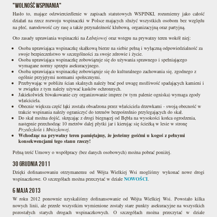
"Wolność wspinania"
Hasło to, mające odzwierciedlenie w zapisach statutowych WSPINKI, rozumiemy jako całość
działań na rzecz rozwoju wspinaczki w Polsce mających służyć wszystkich osobom bez względu
na płeć, narodowość czy rasę a także przynależność klubową, organizacyjną oraz partyjną.
Oto zasady uprawiania wspinaczki na
Łabajowej
oraz wstępu na prywatny teren wokół niej:
Osoba uprawiająca wspinaczkę skałkową bierze na siebie pełną i wyłączną odpowiedzialność za
swoje bezpieczeństwo w szczególności za swoje zdrowie i życie.
Osoba uprawiająca wspinaczkę zobowiązuje się do używania sprawnego i spełniającego
wymagane normy sprzętu asekuracyjnego.
Osoba uprawiająca wspinaczkę zobowiązuje się do kulturalnego zachowania się, zgodnego z
ogólnie przyjętymi normami społecznymi.
Przebywając w pobliżu ścian skalnych należy brać pod uwagę możliwość spadających kamieni i
w związku z tym należy używać kasków ochronnych.
Jakiekolwiek biwakowanie czy organizowanie imprez (w tym palenie ogniska) wymaga zgody
właściciela.
Obecnie większa część łąki została obsadzona przez właściciela drzewkami - swoją obecność w
trakcie wspinania należy ograniczyć do terenów bezpośrednio przylegających do skał.
Do skał można dojść, skręcając z drogi biegnącej od Bębła na wysokości końca ogrodzenia,
następnie przechodząc 10 metrów dalej płytki jar i kierując się ścieżką w lesie w stronę
Przedszkola
i
Mniszkowej
.
Wchodząc na prywatny teren pamiętajmy, że jesteśmy gośćmi u kogoś z pełnymi
konsekwencjami tego stanu rzeczy!
Pełną treść Umowy o współpracy (bez danych osobowych) można pobrać poniżej.
30 grudnia 2011
Dzięki dofinansowaniu otrzymanemu od Wójta Wielkiej Wsi mogliśmy wykonać nowe drogi
wspinaczkowe. O szczegółach można przeczytać w dziale
NOWOŚCI
.
6 maja 2013
W roku 2012 ponownie uzyskaliśmy dofinansowanie od Wójta Wielkiej Wsi. Powstało kilka
nowych linii, ale przede wszystkim wymienione zostały stare punkty asekuracyjne na wszystkich
pozostałych starych drogach wspinaczkowych. O szczegółach można przeczytać w dziale