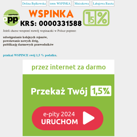
Dolina Będkowska
teren WSPINKA
Mniszkowa
Łabajowa Baszta
Jeżeli chcesz wesprzeć rozwój wspinaczki w Polsce poprzez:
udostępnianie kolejnych rejonów,
powstawanie nowych dróg,
publikację darmowych przewodników
przekaż WSPINCE swój 1,5 % podatku
.