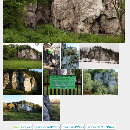
Tagi
Łabajowa
rodzinna WSPINKA
nowa WSPINKA
bezpieczna WSPINKA