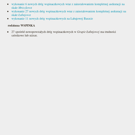
wykonanie 6 nowych dróg wspinaczkowych wraz z zainstalowaniem kompletnej asekuracji na
skale
Mniszkowa
wykonanie 27 nowych dróg wspinaczkowych wraz z zainstalowaniem kompletnej asekuracji na
skale
Łabajowa
wykonanie 11 nowych dróg wspinaczkowych na Łabajowej Baszcie
rodzinna WSPINKA
27 spośród nowopowstałych dróg wspinaczkowych w
Grupie Łabajowej
ma trudności
szóstkowe lub niższe.