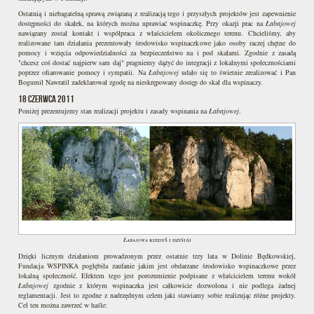
Ostatnią i niebagatelną sprawą związaną z realizacją tego i przyszłych projektów jest zapewnienie
dostępności do skałek, na których można uprawiać wspinaczkę. Przy okazji prac na
Łabajowej
nawiązany został kontakt i współpraca z właścicielem okolicznego terenu. Chcieliśmy, aby
realizowane tam działania prezentowały środowisko wspinaczkowe jako osoby raczej chętne do
pomocy i wzięcia odpowiedzialności za bezpieczeństwo na i pod skałami. Zgodnie z zasadą
"chcesz coś dostać najpierw sam daj" pragniemy dążyć do integracji z lokalnymi społecznościami
poprzez ofiarowanie pomocy i sympatii. Na
Łabajowej
udało się to świetnie zrealizować i Pan
Bogumił Nawratil zadeklarował zgodę na nieskrępowany dostęp do skał dla wspinaczy.
18 czerwca 2011
Poniżej prezentujemy stan realizacji projektu i zasady wspinania na
Łabajowej
.
Łabajowa
kiedyś i dzisiaj
Dzięki licznym działaniom prowadzonym przez ostatnie trzy lata w Dolinie Będkowskiej,
Fundacja WSPINKA pogłębiła zaufanie jakim jest obdarzane środowisko wspinaczkowe przez
lokalną społeczność. Efektem tego jest porozumienie podpisane z właścicielem terenu wokół
Łabajowej
zgodnie z którym wspinaczka jest całkowicie dozwolona i nie podlega żadnej
reglamentacji. Jest to zgodne z nadrzędnym celem jaki stawiamy sobie realizując różne projekty.
Cel ten można zawrzeć w haśle: