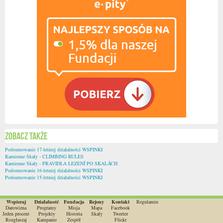
Zobacz także
Podsumowanie 17-letniej działalności WSPINKI
Kamienne Skały - CLIMBING RULES
Kamienne Skały - PRAVIDLA LEZENÍ PO SKALÁCH
Podsumowanie 16-letniej działalności WSPINKI
Podsumowanie 15-letniej działalności WSPINKI
Wspieraj
Działalność
Fundacja
Rejony
Kontakt
Regulamin
Darowizna
Programy
Misja
Mapa
Facebook
Jeden procent
Projekty
Historia
Skały
Tweeter
Rozgłaszaj
Kampanie
Zespół
Flickr