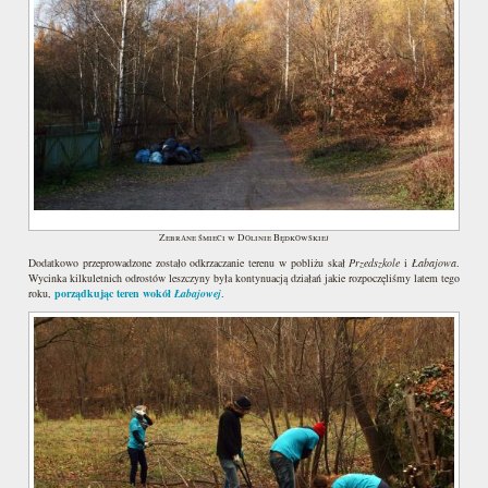
Zebrane śmieci w Dolinie Będkowskiej
Dodatkowo przeprowadzone zostało odkrzaczanie terenu w pobliżu skał
Przedszkole
i
Łabajowa
.
Wycinka kilkuletnich odrostów leszczyny była kontynuacją działań jakie rozpoczęliśmy latem tego
roku,
porządkując teren wokół
Łabajowej
.