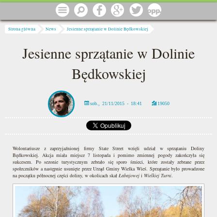
Przejdź do treści
Menu
Szukaj
Facebook
Google
Twitter
1 procent
Jesteś tutaj
Strona główna
News
Jesienne sprzątanie w Dolinie Będkowskiej
Jesienne sprzątanie w Dolinie
Będkowskiej
sob., 21/11/2015 - 18:41
19050
Wolontariusze z zaprzyjaźnionej firmy State Street wzięli udział w sprzątaniu Doliny
Będkowskiej. Akcja miała miejsce 7 listopada i pomimo zmiennej pogody zakończyła się
sukcesem. Po sezonie turystycznym zebrało się sporo śmieci, które zostały zebrane przez
społeczników a następnie usunięte przez Urząd Gminy Wielka Wieś. Sprzątanie było prowadzone
na początku północnej części doliny, w okolicach skał
Łabajowej
i
Wielkiej Turni
.