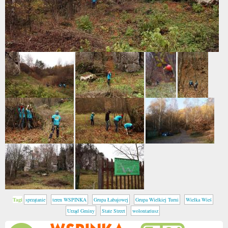
Tagi
sprzątanie
teren WSPINKA
Grupa Łabajowej
Grupa Wielkiej Turni
Wielka Wieś
Urząd Gminy
State Street
wolontariusz