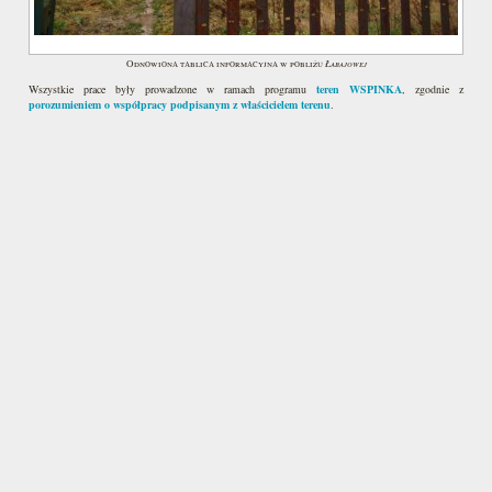
Łabajowej
Odnowiona tablica informacyjna w pobliżu
Wszystkie prace były prowadzone w ramach programu
teren WSPINKA
, zgodnie z
porozumieniem o współpracy podpisanym z właścicielem terenu
.