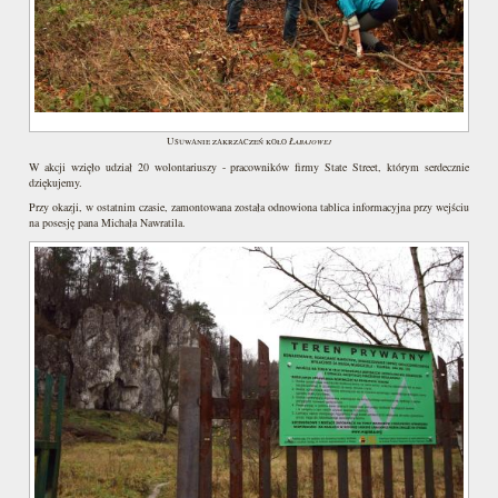
Łabajowej
Usuwanie zakrzaczeń koło
W akcji wzięło udział 20 wolontariuszy - pracowników firmy State Street, którym serdecznie
dziękujemy.
Przy okazji, w ostatnim czasie, zamontowana została odnowiona tablica informacyjna przy wejściu
na posesję pana Michała Nawratila.