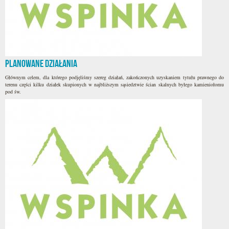
Planowane działania
Głównym celem, dla którego podjęliśmy szereg działań, zakończonych uzyskaniem tytułu prawnego do
terenu części kilku działek skupionych w najbliższym sąsiedztwie ścian skalnych byłego kamieniołomu
pod św.