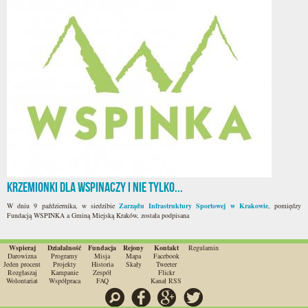
Krzemionki dla wspinaczy i nie tylko...
W dniu 9 października, w siedzibie
Zarządu Infrastruktury Sportowej w Krakowie
, pomiędzy
Fundacją WSPINKA a Gminą Miejską Kraków, została podpisana
Wspieraj
Działalność
Fundacja
Rejony
Kontakt
Regulamin
Darowizna
Programy
Misja
Mapa
Facebook
Jeden procent
Projekty
Historia
Skały
Tweeter
Rozgłaszaj
Kampanie
Zespół
Flickr
Wolontariat
Współpraca
FAQ
Kanał RSS
Szukaj
Facebook
Google
Twitter