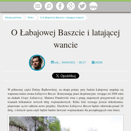
Przejdź do treści
Menu
Szukaj
Facebook
Google
Twitter
1 procent
Jesteś tutaj
Strona główna
News
O Łabajowej Baszcie i latającej wancie
O Łabajowej Baszcie i latającej
wancie
sob., 04/04/2015 - 09:57
20200
W północnej części Doliny Będkowskiej, na skraju polany przy Jaskini Łabajowej znajduje się
wapienna turnia zwana
Łabajowa Baszta
. Kontynuując prace eksploracyjne, trwające od 2008 roku
na skałach
Grupy Łabajowej
, Mateusz Paradowski wraz z grupą znajomych przygotowali na jej
ścianach kilkanaście nowych dróg wspinaczkowych. Kilka linii wymaga jeszcze dokończenia,
planowane są też całkiem nowe projekty. Docelowo
Łabajowa Baszta
będzie oferowała ponad 20
dróg, z których spora część będzie bardzo łatwymi wspinaczkami dla początkujących oraz dzieci.