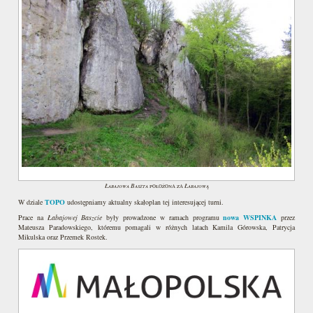
Łabajowa Baszta
Łabajową
położona za
W dziale
TOPO
udostępniamy aktualny skałoplan tej interesującej turni.
Prace na
Łabajowej Baszcie
były prowadzone w ramach programu
nowa WSPINKA
przez
Mateusza Paradowskiego, któremu pomagali w różnych latach Kamila Górowska, Patrycja
Mikulska oraz Przemek Rostek.