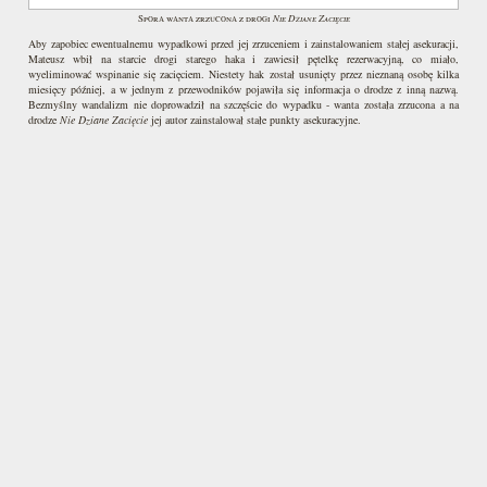
Nie Dziane Zacięcie
Spora wanta zrzucona z drogi
Aby zapobiec ewentualnemu wypadkowi przed jej zrzuceniem i zainstalowaniem stałej asekuracji,
Mateusz wbił na starcie drogi starego haka i zawiesił pętelkę rezerwacyjną, co miało,
wyeliminować wspinanie się zacięciem. Niestety hak został usunięty przez nieznaną osobę kilka
miesięcy później, a w jednym z przewodników pojawiła się informacja o drodze z inną nazwą.
Bezmyślny wandalizm nie doprowadził na szczęście do wypadku - wanta została zrzucona a na
drodze
Nie Dziane Zacięcie
jej autor zainstalował stałe punkty asekuracyjne.