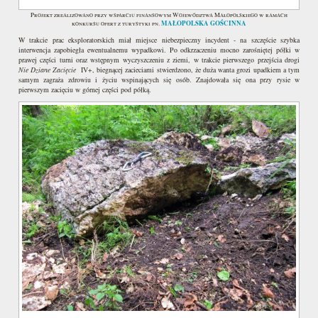
Projekt zrealizowano przy wsparciu finansowym Województwa Małopolskiego w ramach
MAŁOPOLSKA GOŚCINNA
konkursu ofert z turystyki pn.
W trakcie prac eksploratorskich miał miejsce niebezpieczny incydent - na szczęście szybka
interwencja zapobiegła ewentualnemu wypadkowi. Po odkrzaczeniu mocno zarośniętej półki w
prawej części turni oraz wstępnym wyczyszczeniu z ziemi, w trakcie pierwszego przejścia drogi
Nie Dziane Zacięcie
IV+, biegnącej zacieciami stwierdzono, że duża wanta grozi upadkiem a tym
samym zagraża zdrowiu i życiu wspinających się osób. Znajdowała się ona przy rysie w
pierwszym zacięciu w górnej części pod półką.