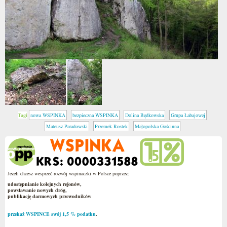
Tagi
nowa WSPINKA
bezpieczna WSPINKA
Dolina Będkowska
Grupa Łabajowej
Mateusz Paradowski
Przemek Rostek
Małopolska Gościnna
Jeżeli chcesz wesprzeć rozwój wspinaczki w Polsce poprzez:
udostępnianie kolejnych rejonów,
powstawanie nowych dróg,
publikację darmowych przewodników
przekaż WSPINCE swój 1,5 % podatku
.