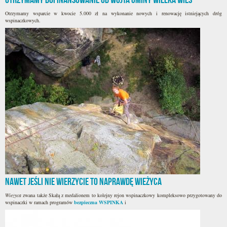
Otrzymamy wsparcie w kwocie 5.000 zł na wykonanie nowych i renowację istniejących dróg
wspinaczkowych.
Nawet jeśli nie wierzycie to naprawdę Wieżyca
Wieżyca
zwana także Skałą z medalionem to kolejny rejon wspinaczkowy kompleksowo przygotowany do
wspinaczki w ramach programów
bezpieczna WSPINKA
i