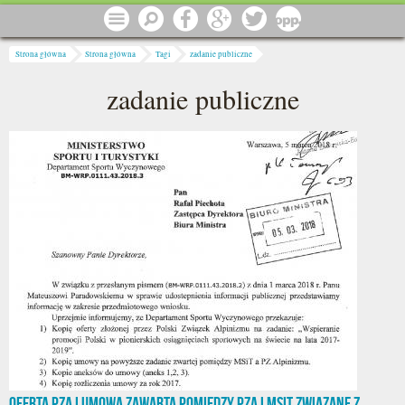
Przejdź do treści
Menu
Szukaj
Facebook
Google
Twitter
1 procent
Jesteś tutaj
Strona główna
Strona główna
Tagi
zadanie publiczne
zadanie publiczne
Oferta PZA i umowa zawarta pomiędzy PZA i MSiT związane z