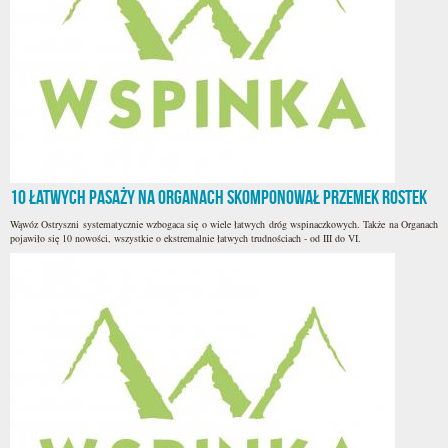
10 łatwych pasaży na Organach skomponował Przemek Rostek
Wąwóz Ostryszni systematycznie wzbogaca się o wiele łatwych dróg wspinaczkowych. Także na Organach
pojawiło się 10 nowości, wszystkie o ekstremalnie łatwych trudnościach - od III do VI.