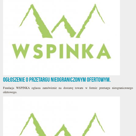
Ogłoszenie o przetargu nieograniczonym ofertowym.
Fundacja WSPINKA ogłasza zamówienie na dostawę towaru w formie przetargu nieograniczonego
ofertowego.