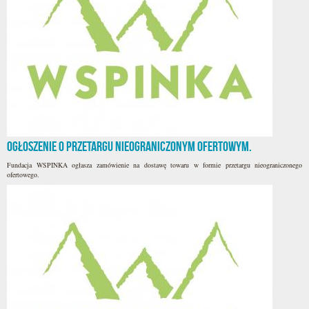
Ogłoszenie o przetargu nieograniczonym ofertowym.
Fundacja WSPINKA ogłasza zamówienie na dostawę towaru w formie przetargu nieograniczonego
ofertowego.