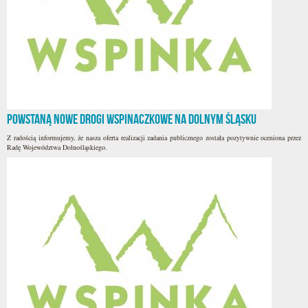
Powstaną nowe drogi wspinaczkowe na Dolnym Śląsku
Z radością informujemy, że nasza oferta realizacji zadania publicznego została pozytywnie oceniona przez
Radę Województwa Dolnośląskiego.