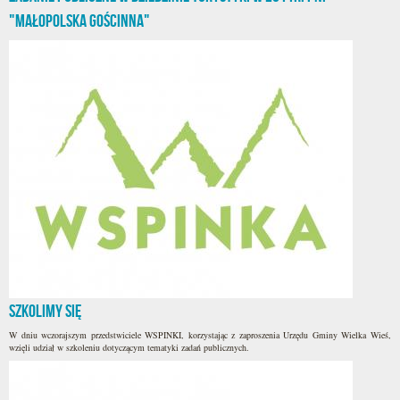
"Małopolska gościnna"
Szkolimy się
W dniu wczorajszym przedstwiciele WSPINKI, korzystając z zaproszenia Urzędu Gminy Wielka Wieś,
wzięli udział w szkoleniu dotyczącym tematyki zadań publicznych.