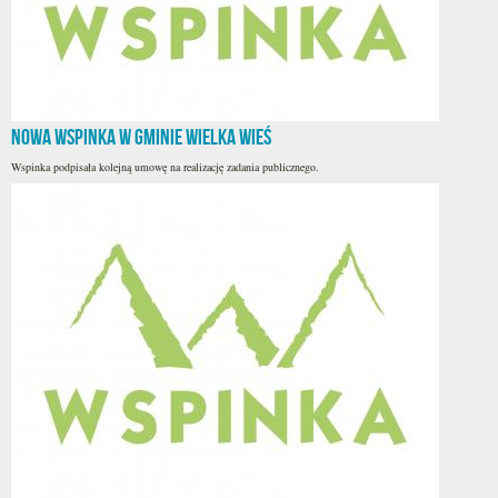
nowa WSPINKA w Gminie Wielka Wieś
Wspinka podpisała kolejną umowę na realizację zadania publicznego.