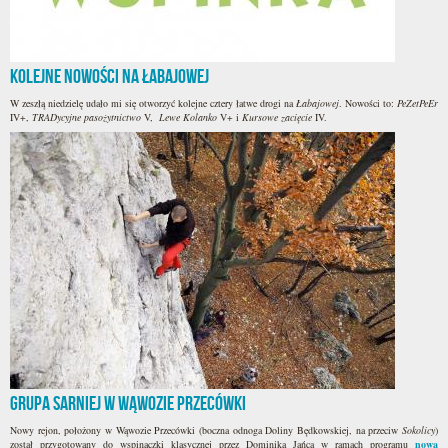
Kolejne nowości na Łabajowej
W zeszłą niedzielę udało mi się otworzyć kolejne cztery łatwe drogi na
Łabajowej
. Nowości to:
PeZetPeEr
IV+,
TRADycyjne pasożytnictwo
V,
Lewe Kolanko
V+ i
Kursowe zacięcie
IV.
Grupa Sarniej w Wąwozie Przecówki
Nowy rejon, położony w Wąwozie Przecówki (boczna odnoga Doliny Będkowskiej, na przeciw
Sokolicy
)
został przygotowany do wspinaczki klasycznej przez Dominika Jańca w ramach programu
nowa