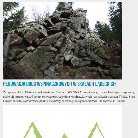
Renowacja dróg wspinaczkowych w Skałach Lądeckich
Za sprawą Arka Tabisza - wolontariusza Fundacji WSPINKA, wspieranego przez lokalnych wspinaczy,
udało się przeprowadzić kompleksową renowację dróg wspinaczkowych na skałkach wzgórza Trojak. Stare
i często mocno skorodowane punkty asekuracyjne zostały zastąpione nowymi na łącznie 44 liniach.