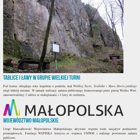
Tablice i ławy w Grupie Wielkiej Turni
Pod koniec ubiegłego roku krajobraz u podnóża skał
Wielkiej Turni
,
Średnika
i
Muru Skwirczyńskiego
uległ lekkiej zmianie. W ramach realizacji zadania publicznego finansowanego przez gminę Wielka Wieś,
zamontowaliśmy 3 tablice ze skałoplanami i 4 ławy do siedzenia.
Województwo Małopolskie
Urząd Marszałkowski Województwa Małopolskiego aktywnie wspiera wiele inicjatyw podmiotów
pozarządowych. Fundacja WSPINKA korzysta ze wsparcia UMWM i realizuje powierzone zadania
publiczne.