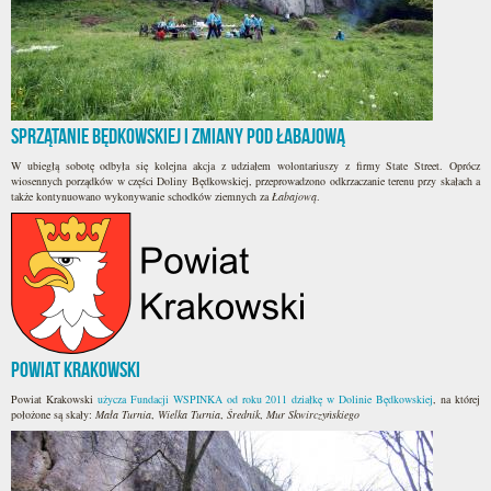
Sprzątanie Będkowskiej i zmiany pod Łabajową
W ubiegłą sobotę odbyła się kolejna akcja z udziałem wolontariuszy z firmy State Street. Oprócz
wiosennych porządków w części Doliny Będkowskiej, przeprowadzono odkrzaczanie terenu przy skałach a
także kontynuowano wykonywanie schodków ziemnych za
Łabajową
.
Powiat Krakowski
Powiat Krakowski
użycza Fundacji WSPINKA od roku 2011 działkę w Dolinie Będkowskiej
, na której
położone są skały:
Mała Turnia
,
Wielka Turnia
,
Średnik
,
Mur Skwirczyńskiego