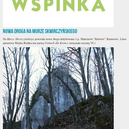
Nowa droga na Murze Skwirczyńskiego
Na
Murze Skwirczyńskiego
powstała nowa droga dedykowana ś.p. Marcinowi "Kretowi" Kurasiowi. Linia
autorstwa Wojtka Bieńka ma nazwę
Uśmiech dla Kreta
i otrzymała wycenę VI.1