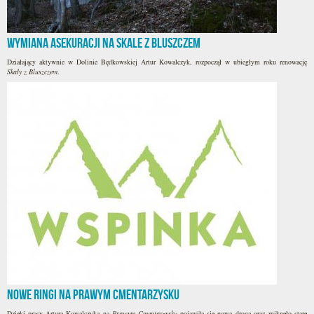
Wymiana asekuracji na Skale z Bluszczem
Działający aktywnie w Dolinie Będkowskiej Artur Kowalczyk, rozpoczął w ubiegłym roku renowację
Skały z Bluszczem
.
Nowe ringi na Prawym Cmentarzysku
Dzięki pracy Artura Kowalczyka na
Prawym Cmentarzysku
pojawiła się nowa droga oraz zniknęło stare