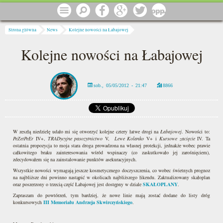
Przejdź do treści
Menu
Szukaj
Facebook
Google
Twitter
1 procent
Jesteś tutaj
Strona główna
News
Kolejne nowości na Łabajowej
Kolejne nowości na Łabajowej
sob., 05/05/2012 - 21:47
8866
W zeszłą niedzielę udało mi się otworzyć kolejne cztery łatwe drogi na
Łabajowej
. Nowości to:
PeZetPeEr
IV+,
TRADycyjne pasożytnictwo
V,
Lewe Kolanko
V+ i
Kursowe zacięcie
IV. Ta
ostatnia propozycja to moja stara droga prowadzona na własnej protekcji, jednakże wobec prawie
całkowitego braku zainteresowania wśród wspinaczy (co zaskutkowało jej zarośnięciem),
zdecydowałem się na zainstalowanie punktów asekuracyjnych.
Wszystkie nowości wymagają jeszcze kosmetycznego doczyszczenia, co wobec świetnych prognoz
na najbliższe dni powinno nastąpić w okolicach najbliższego łikendu. Zaktualizowany skałoplan
oraz poszerzony o trzecią część Łabajowej jest dostępny w dziale
SKAŁOPLANY
.
Zapraszam do powtórzeń, tym bardziej, że nowe linie mają zostać dodane do listy dróg
konkursowych
III Memoriału Andrzeja Skwirczyńskiego
.