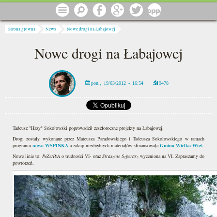
Przejdź do treści
Menu
Szukaj
Facebook
Google
Twitter
1 procent
Jesteś tutaj
Strona główna
News
Nowe drogi na Łabajowej
Nowe drogi na Łabajowej
pon., 19/03/2012 - 16:54
9478
Tadeusz "Hazy" Sokołowski poprowadził zeszłoroczne projekty na Łabajowej.
Drogi zostały wykonane przez Mateusza Paradowskiego i Tadeusza Sokołowskiego w ramach
programu
nowa WSPINKA
a zakup niezbędnych materiałów sfinansowała
Gmina Wielka Wieś
.
Nowe linie to:
PeZetPeA
o trudności VI- oraz
Strasznie Szperasz
wyceniona na VI. Zapraszamy do
powtórzeń.