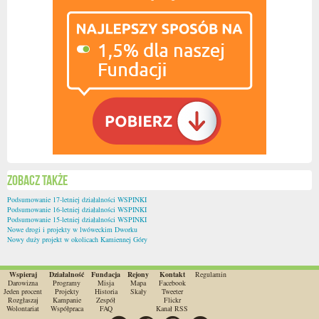
Zobacz także
Podsumowanie 17-letniej działalności WSPINKI
Podsumowanie 16-letniej działalności WSPINKI
Podsumowanie 15-letniej działalności WSPINKI
Nowe drogi i projekty w lwóweckim Dworku
Nowy duży projekt w okolicach Kamiennej Góry
Wspieraj
Działalność
Fundacja
Rejony
Kontakt
Regulamin
Darowizna
Programy
Misja
Mapa
Facebook
Jeden procent
Projekty
Historia
Skały
Tweeter
Rozgłaszaj
Kampanie
Zespół
Flickr
Wolontariat
Współpraca
FAQ
Kanał RSS
Szukaj
Facebook
Google
Twitter