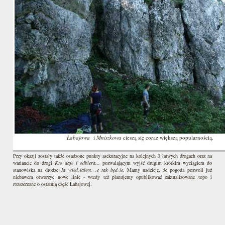
Łabajowa
i
Mniszkowa
cieszą się coraz większą popularnością.
Przy okazji zostały także osadzone punkty asekuracyjne na kolejnych 3 łatwych drogach oraz na
wariancie do drogi
Kto daje i odbiera...
pozwalającym wyjść drugim krótkim wyciągiem do
stanowiska na drodze
Ja wiedziałem, że tak będzie.
Mamy nadzieję, że pogoda pozwoli już
niebawem otworzyć nowe linie - wtedy też planujemy opublikować zaktualizowane topo i
rozszerzone o ostatnią część Łabajowej.