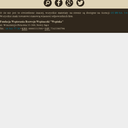
O ile nie jest to stwierdzone inaczej, wszystkie materiały na stronie są dostępne na licencji
CC-BY-SA 3.0.
Wszystkie znaki towarowe stanowią własność odpowiednich firm.
Fundacja Wspierania Rozwoju Wspinaczki "Wspinka"
ul. Wincentego Pola 66a
33-300
,
Nowy Sącz
Tel.:
18 541 77 30
•
KRS
:
0000331588
•
NIP:
7343380796