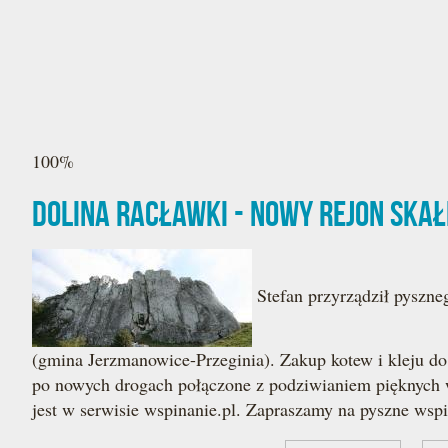
100%
Dolina Racławki - nowy rejon ska
Stefan przyrządził pyszne
(gmina Jerzmanowice-Przeginia). Zakup kotew i kleju d
po nowych drogach połączone z podziwianiem pięknych 
jest w serwisie wspinanie.pl. Zapraszamy na pyszne wspi
Strony