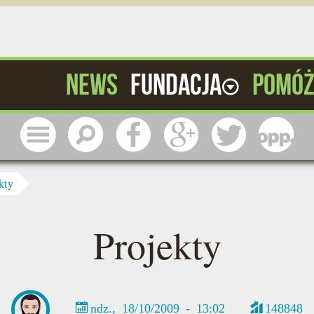
News
Fundacja
Pomó
Menu
Szukaj
Facebook
Google
Twitter
1 pr
kty
Projekty
ndz., 18/10/2009 - 13:02
148848