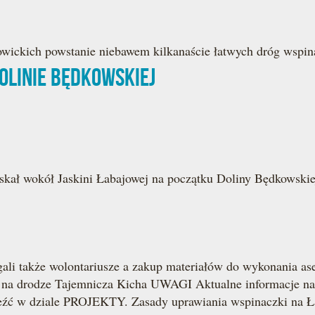
owickich powstanie niebawem kilkanaście łatwych dróg wspi
olinie Będkowskiej
skał wokół Jaskini Łabajowej na początku Doliny Będkowskie
li także wolontariusze a zakup materiałów do wykonania ase
drodze Tajemnicza Kicha UWAGI Aktualne informacje na t
eźć w dziale PROJEKTY. Zasady uprawiania wspinaczki na Ła