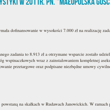
rystyki w 2011r. pn. "Małopolska goś
ła dofinansowanie w wysokości 7.000 zł na realizację zada
owanego zadania to 8.913 zł a otrzymane wsparcie zostało ud
g wspinaczkowych wraz z zainstalowaniem kompletnej asekura
ępowanie przetargowe oraz podpisane niezbędne umowy cywiln
 powstaną na skałkach w Rudawach Janowickich. W ramac