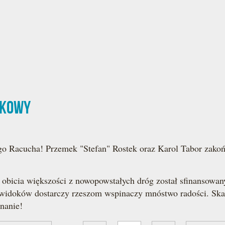
łkowy
go Racucha! Przemek "Stefan" Rostek oraz Karol Tabor zakońc
o obicia większości z nowopowstałych dróg został sfinanso
widoków dostarczy rzeszom wspinaczy mnóstwo radości. Ska
nanie!