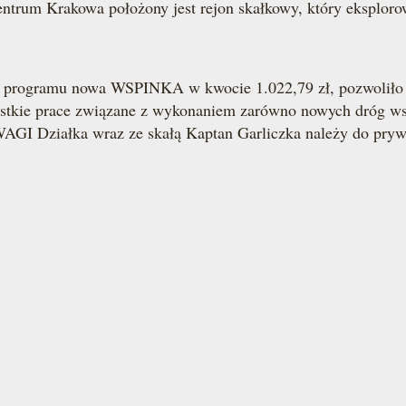
ntrum Krakowa położony jest rejon skałkowy, który eksplor
 programu nowa WSPINKA w kwocie 1.022,79 zł, pozwoliło n
ie prace związane z wykonaniem zarówno nowych dróg wspin
GI Działka wraz ze skałą Kaptan Garliczka należy do prywatn