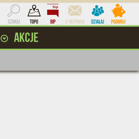
Szukaj
Topo
BIP
e-WSPINKA
Działaj
Podaruj
ż
Akcje
ocent