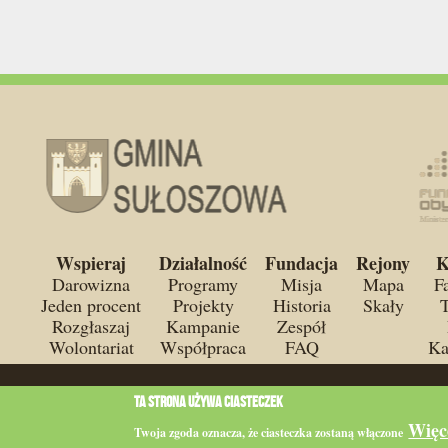
Wspieraj
Działalność
Fundacja
Rejony
K
Darowizna
Programy
Misja
Mapa
F
Jeden procent
Projekty
Historia
Skały
T
Rozgłaszaj
Kampanie
Zespół
Wolontariat
Współpraca
FAQ
Ka
O ile nie jest to stwierdzone inaczej, wszystkie materiały na st
Ta strona używa ciasteczek
BY-SA 3.0.
Wszystkie znaki towarowe stanowią własność odpow
Więc
Twoja zgoda oznacza, że ciasteczka zostaną włączone