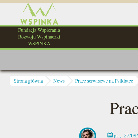
Przejdź do treści
Fundacja Wspierania
Rozwoju Wspinaczki
WSPINKA
Jesteś tutaj
Strona główna
News
Prace serwisowe na Psiklatce
Prac
pt., 27/09