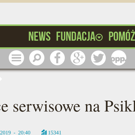
News
Fundacja
Pomó
Menu
Szukaj
Facebook
Google
Twitter
1 pr
e serwisowe na Psik
/2019 - 20:40
15341