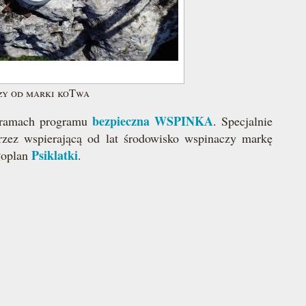
zy od marki koTwa
bezpieczna WSPINKA
w ramach programu
. Specjalnie
rzez wspierającą od lat środowisko wspinaczy markę
Psiklatki
łoplan
.