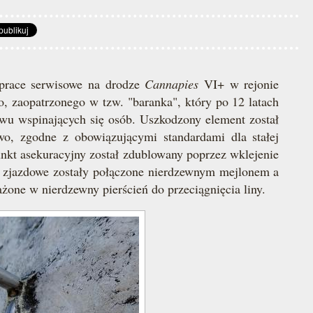
prace serwisowe na drodze
Cannapies
VI+ w rejonie
o, zaopatrzonego w tzw. "baranka", który po 12 latach
stwu wspinających się osób. Uszkodzony element został
wo, zgodne z obowiązującymi standardami dla stałej
unkt asekuracyjny został zdublowany poprzez wklejenie
 zjazdowe zostały połączone nierdzewnym mejlonem a
one w nierdzewny pierścień do przeciągnięcia liny.