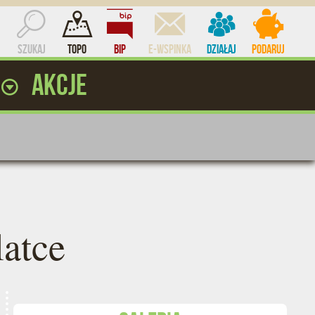
Szukaj
Topo
BIP
e-WSPINKA
Działaj
Podaruj
ż
Akcje
ocent
latce