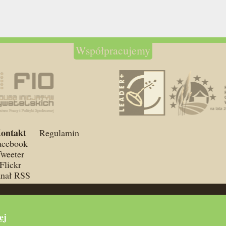
Współpracujemy
ontakt
Regulamin
acebook
weeter
Flickr
nał RSS
Fundacja Wsp
ronie są dostępne na licencji
CC-
iednich firm.
ul. Wincentego
ej
Tel.:
18 541 77