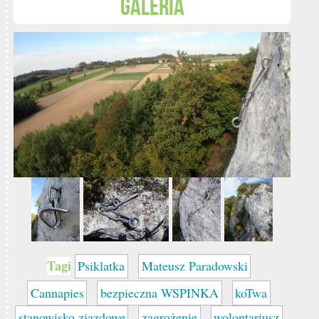
Galeria
Tagi
Psiklatka
Mateusz Paradowski
Cannapies
bezpieczna WSPINKA
koTwa
stanowisko zjazdowe
zagrożenie
wolontariusz