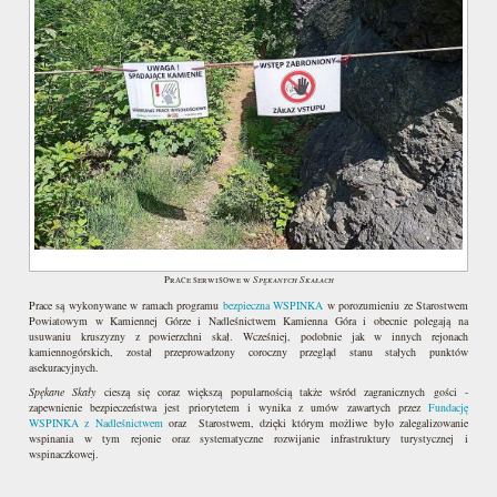
Spękanych Skałach
Prace serwisowe w
Prace są wykonywane w ramach programu
bezpieczna WSPINKA
w porozumieniu ze Starostwem
Powiatowym w Kamiennej Górze i Nadleśnictwem Kamienna Góra i obecnie polegają na
usuwaniu kruszyzny z powierzchni skał. Wcześniej, podobnie jak w innych rejonach
kamiennogórskich, został przeprowadzony coroczny przegląd stanu stałych punktów
asekuracyjnych.
Spękane Skały
cieszą się coraz większą popularnością także wśród zagranicznych gości -
zapewnienie bezpieczeństwa jest priorytetem i wynika z umów zawartych przez
Fundację
WSPINKA z Nadleśnictwem
oraz Starostwem, dzięki którym możliwe było zalegalizowanie
wspinania w tym rejonie oraz systematyczne rozwijanie infrastruktury turystycznej i
wspinaczkowej.