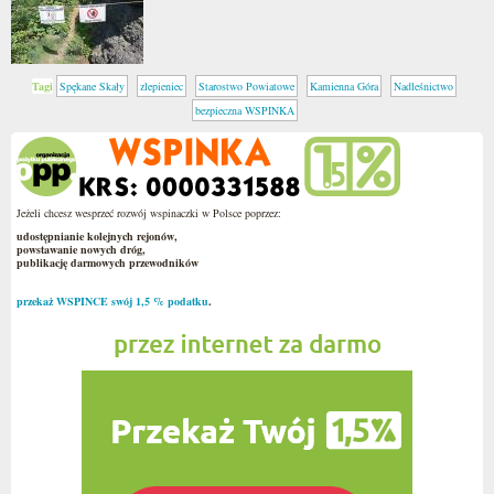
Tagi
Spękane Skały
zlepieniec
Starostwo Powiatowe
Kamienna Góra
Nadleśnictwo
bezpieczna WSPINKA
Jeżeli chcesz wesprzeć rozwój wspinaczki w Polsce poprzez:
udostępnianie kolejnych rejonów,
powstawanie nowych dróg,
publikację darmowych przewodników
przekaż WSPINCE swój 1,5 % podatku
.