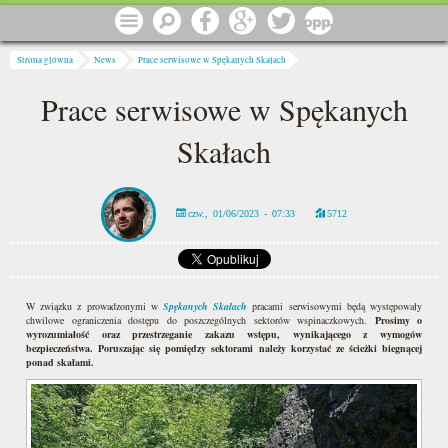
Przejdź do treści
Menu
Szukaj
Facebook
Google
Twitter
1 procent
Jesteś tutaj
Strona główna
News
Prace serwisowe w Spękanych Skałach
Prace serwisowe w Spękanych
Skałach
czw., 01/06/2023 - 07:33
5712
W związku z prowadzonymi w
Spękanych Skałach
pracami serwisowymi będą występowały
chwilowe ograniczenia dostępu do poszczególnych sektorów wspinaczkowych.
Prosimy o
wyrozumiałość oraz przestrzeganie zakazu wstępu, wynikającego z wymogów
bezpieczeństwa. Poruszając się pomiędzy sektorami należy korzystać ze ścieżki biegnącej
ponad skałami.