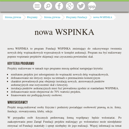
Przejdź do treści
Menu
Szukaj
Facebook
Google
Twitter
1 procent
Jesteś tutaj
Strona główna
Programy
Strona główna
Programy Fundacji
nowa WSPINKA
nowa WSPINKA
nowa WSPINKA to program Fundacji WSPINKA zmierzający do sukcesywnego tworzenia
nowych dróg wspinaczkowych wyposażonych w komplet asekuracji. Program ma być realizowany
poprzez wspieranie projektów ekiperacji oraz czyszczenia powierzchni skał.
Kryteria programu
Projekty realizowane w ramach tego programu muszą spełniać następujące kryteria:
rezultatem projektu jest udostępnienie do wspinaczki nowych dróg wspinaczkowych,
dofinansowanie nie dotyczy miejsc na terenach o przeznaczeniu komercyjnym
charakter prowadzonych prac obejmuje instalację nowych, atestowanych punktów
asekuracyjnych oraz oczyszczenie skał z kruszyny,
instalacja punktów asekuracyjnych musi być prowadzona zgodnie ze standardami WSPINKA,
dofinansowanie może obejmować do 70% wartości projektu,
finansowaniu nie podlegają koszty osobowe.
Wnioskodawcy
Projekt mogą realizować osoby fizyczne i podmioty posiadające osobowość prawną, m.in. firmy,
fundacje, stowarzyszenia, kluby, sekcje.
W przypadku osób fizycznych preferowaną formą współpracy będzie wolontariat. Po
zaakceptowaniu przez Zarząd Fundacji projektu realizujący go wolontariusz może nieodpłatnie
otrzymać od Fundacji materiały i sprzęt niezbędny do jego realizacji. Więcej informacji na temat