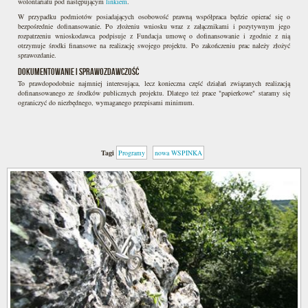
wolontariatu pod następującym
linkiem
.
W przypadku podmiotów posiadających osobowość prawną współpraca będzie opierać się o
bezpośrednie dofinansowanie. Po złożeniu wniosku wraz z załącznikami i pozytywnym jego
rozpatrzeniu wnioskodawca podpisuje z Fundacja umowę o dofinansowanie i zgodnie z nią
otrzymuje środki finansowe na realizację swojego projektu. Po zakończeniu prac należy złożyć
sprawozdanie.
Dokumentowanie i sprawozdawczość
To prawdopodobnie najmniej interesująca, lecz konieczna część działań związanych realizacją
dofinansowanego ze środków publicznych projektu. Dlatego też prace "papierkowe" staramy się
ograniczyć do niezbędnego, wymaganego przepisami minimum.
Tagi
Programy
nowa WSPINKA