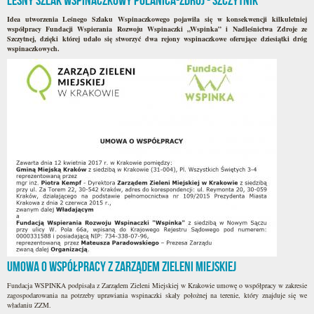
Leśny Szlak Wspinaczkowy Polanica-Zdrój - Szczytnik
Idea utworzenia Leśnego Szlaku Wspinaczkowego pojawiła się w konsekwencji kilkuletniej
współpracy Fundacji Wspierania Rozwoju Wspinaczki „Wspinka” i Nadleśnictwa Zdroje ze
Szczytnej, dzięki której udało się stworzyć dwa rejony wspinaczkowe oferujące dziesiątki dróg
wspinaczkowych.
Umowa o współpracy z Zarządem Zieleni Miejskiej
Fundacja WSPINKA podpisała z Zarządem Zieleni Miejskiej w Krakowie umowę o współpracy w zakresie
zagospodarowania na potrzeby uprawiania wspinaczki skały położnej na terenie, który znajduje się we
władaniu ZZM.