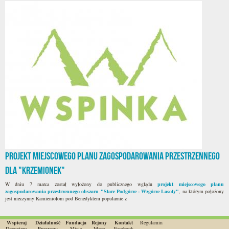
Projekt miejscowego planu zagospodarowania przestrzennego
dla "Krzemionek"
W dniu 7 marca został wyłożony do publicznego wglądu
projekt miejscowego planu
zagospodarowania przestrzennego obszaru "Stare Podgórze - Wzgórze Lasoty"
, na którym położony
jest nieczynny Kamieniołom pod Benedyktem popularnie z
Wspieraj
Działalność
Fundacja
Rejony
Kontakt
Regulamin
Darowizna
Programy
Misja
Mapa
Facebook