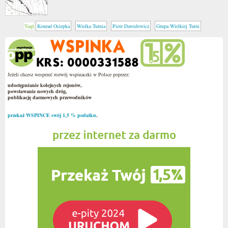
Tagi
Konrad Ociepka
Wielka Turnia
Piotr Dawidowicz
Grupa Wielkiej Turni
Jeżeli chcesz wesprzeć rozwój wspinaczki w Polsce poprzez:
udostępnianie kolejnych rejonów,
powstawanie nowych dróg,
publikację darmowych przewodników
przekaż WSPINCE swój 1,5 % podatku
.