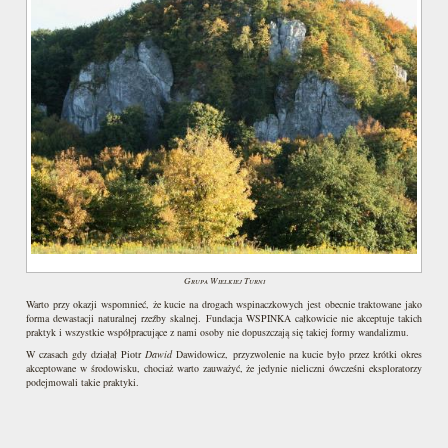
Grupa Wielkiej Turni
Warto przy okazji wspomnieć, że kucie na drogach wspinaczkowych jest obecnie traktowane jako
forma dewastacji naturalnej rzeźby skalnej. Fundacja WSPINKA całkowicie nie akceptuje takich
praktyk i wszystkie współpracujące z nami osoby nie dopuszczają się takiej formy wandalizmu.
W czasach gdy działał Piotr
Dawid
Dawidowicz, przyzwolenie na kucie było przez krótki okres
akceptowane w środowisku, chociaż warto zauważyć, że jedynie nieliczni ówcześni eksploratorzy
podejmowali takie praktyki.