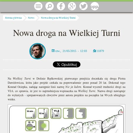
Przejdź do treści
Menu
Szukaj
Facebook
Google
Twitter
1 procent
Jesteś tutaj
Strona główna
News
Nowa droga na Wielkiej Turni
Nowa droga na Wielkiej Turni
czw., 21/05/2015 - 12:03
11879
Na
Wielkiej Turni
w Dolinie Będkowskiej pierwszego przejścia doczekała się droga Piotra
Dawidowicza, która jako projekt czekała na poprowadzenie przez ponad 20 lat. Dokonał tego
Konrad Ociepka, nadając następnie linii nazwę
Nie ja kułem
. Konrad wycenił trudności drogi na
VI.6, co sprawia, że jest to najtrudniejsza wspinaczka na
Wielkiej Turni
. Nazwa drogi nawiązuje
do wykutych - spreparowanych chwytów przez autora projektu na początku lat 90-ych ubiegłego
wieku.