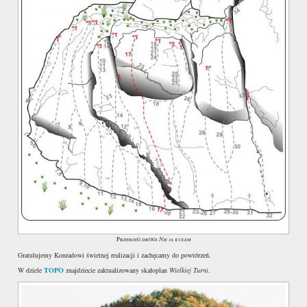
Nie ja kułem
Przebieg drogi
Gratulujemy Konradowi świetnej realizacji i zachęcamy do powtórzeń.
W dziele
TOPO
znajdziecie zaktualizowany skałoplan
Wielkiej Turni
.