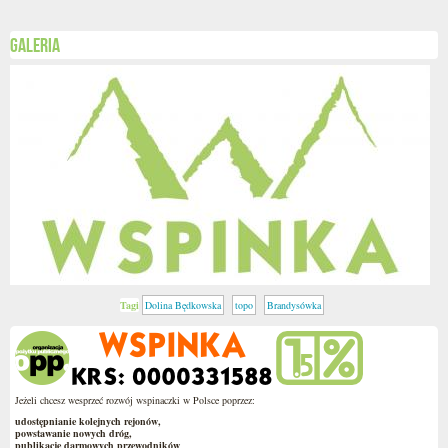
Galeria
Tagi
Dolina Będkowska
topo
Brandysówka
Jeżeli chcesz wesprzeć rozwój wspinaczki w Polsce poprzez:
udostępnianie kolejnych rejonów,
powstawanie nowych dróg,
publikację darmowych przewodników