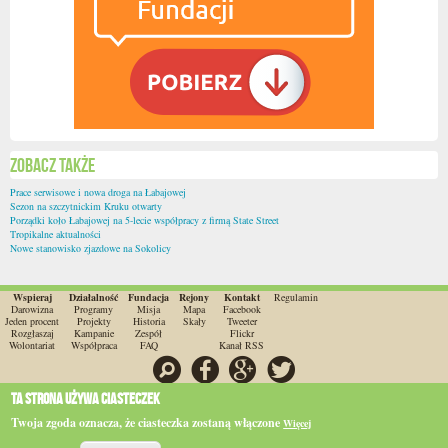
Zobacz także
Prace serwisowe i nowa droga na Łabajowej
Sezon na szczytnickim Kruku otwarty
Porządki koło Łabajowej na 5-lecie współpracy z firmą State Street
Tropikalne aktualności
Nowe stanowisko zjazdowe na Sokolicy
Wspieraj
Działalność
Fundacja
Rejony
Kontakt
Regulamin
Darowizna
Programy
Misja
Mapa
Facebook
Jeden procent
Projekty
Historia
Skały
Tweeter
Rozgłaszaj
Kampanie
Zespół
Flickr
Wolontariat
Współpraca
FAQ
Kanał RSS
Szukaj
Facebook
Google
Twitter
Ta strona używa ciasteczek
O ile nie jest to stwierdzone inaczej, wszystkie materiały na stronie są dostępne na licencji
CC-BY-SA 3.0.
Wszystkie znaki towarowe stanowią własność odpowiednich firm.
Twoja zgoda oznacza, że ciasteczka zostaną włączone
Więcej
Do
góry
Fundacja Wspierania Rozwoju Wspinaczki "Wspinka"