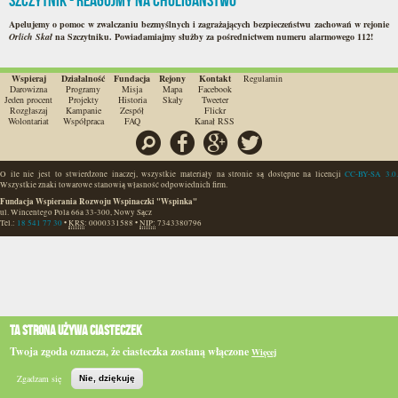
Szczytnik - reagujmy na chuligaństwo
Apelujemy o pomoc w zwalczaniu bezmyślnych i zagrażających bezpieczeństwu zachowań w rejonie
Orlich Skał
na Szczytniku. Powiadamiajmy służby za pośrednictwem numeru alarmowego 112!
Wspieraj
Działalność
Fundacja
Rejony
Kontakt
Regulamin
Darowizna
Programy
Misja
Mapa
Facebook
Jeden procent
Projekty
Historia
Skały
Tweeter
Rozgłaszaj
Kampanie
Zespół
Flickr
Wolontariat
Współpraca
FAQ
Kanał RSS
Szukaj
Facebook
Google
Twitter
O ile nie jest to stwierdzone inaczej, wszystkie materiały na stronie są dostępne na licencji
CC-BY-SA 3.0.
Wszystkie znaki towarowe stanowią własność odpowiednich firm.
Fundacja Wspierania Rozwoju Wspinaczki "Wspinka"
ul. Wincentego Pola 66a
33-300
,
Nowy Sącz
Tel.:
18 541 77 30
•
KRS
:
0000331588
•
NIP:
7343380796
Ta strona używa ciasteczek
Twoja zgoda oznacza, że ciasteczka zostaną włączone
Więcej
Zgadzam się
Nie, dziękuję
Szukaj
Topo
BIP
e-WSPINKA
Działaj
Podaruj