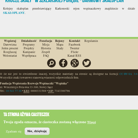
"Krucze Skały" w Szklarskiej Porębie - darmowy skałoplan
Kolejny skałoplan przedstawiający Karkonoski rejon wspinaczkowy znajdziecie w dziale
SKAŁOPLANY
.
Wspieraj
Działalność
Fundacja
Rejony
Kontakt
Regulamin
Darowizna
Programy
Misja
Mapa
Facebook
Jeden procent
Projekty
Historia
Skały
Tweeter
Rozgłaszaj
Kampanie
Zespół
Flickr
Wolontariat
Współpraca
FAQ
Kanał RSS
Szukaj
Facebook
Google
Twitter
O ile nie jest to stwierdzone inaczej, wszystkie materiały na stronie są dostępne na licencji
CC-BY-SA 3.0.
Wszystkie znaki towarowe stanowią własność odpowiednich firm.
Fundacja Wspierania Rozwoju Wspinaczki "Wspinka"
ul. Wincentego Pola 66a
33-300
,
Nowy Sącz
Tel.:
18 541 77 30
•
KRS
:
0000331588
•
NIP:
7343380796
Ta strona używa ciasteczek
Twoja zgoda oznacza, że ciasteczka zostaną włączone
Więcej
Zgadzam się
Nie, dziękuję
Szukaj
Topo
BIP
e-WSPINKA
Działaj
Podaruj