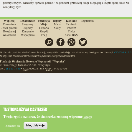
przemysłowych. Nieznany sprawca porzucił na poboczu gruntowej drogi biegnącej z Bębła sporą ilość rur
wentylacyjnych.
Wspieraj
Działalność
Fundacja
Rejony
Kontakt
Regulamin
Darowizna
Programy
Misja
Mapa
Facebook
Jeden procent
Projekty
Historia
Skały
Tweeter
Rozgłaszaj
Kampanie
Zespół
Flickr
Wolontariat
Współpraca
FAQ
Kanał RSS
Szukaj
Facebook
Google
Twitter
O ile nie jest to stwierdzone inaczej, wszystkie materiały na stronie są dostępne na licencji
CC-BY-SA 3.0.
Wszystkie znaki towarowe stanowią własność odpowiednich firm.
Fundacja Wspierania Rozwoju Wspinaczki "Wspinka"
ul. Wincentego Pola 66a
33-300
,
Nowy Sącz
Tel.:
18 541 77 30
•
KRS
:
0000331588
•
NIP:
7343380796
Ta strona używa ciasteczek
Twoja zgoda oznacza, że ciasteczka zostaną włączone
Więcej
Zgadzam się
Nie, dziękuję
Szukaj
Topo
BIP
e-WSPINKA
Działaj
Podaruj