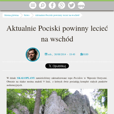
Przejdź do treści
Menu
Szukaj
Facebook
Google
Twitter
1 procent
Jesteś tutaj
Strona główna
News
Aktualnie Pociski powinny lecieć na wschód
Aktualnie Pociski powinny lecieć
na wschód
sob., 30/08/2014 - 19:49
8189
W dziale
SKAŁOPLANY
zamieściliśmy zaktualizowane topo
Pocisków
w Wąwozie Ostryszni.
Obecnie na skałce można znaleźć 9 linii, z których dwie posiadają komplet stałych punktów
asekuracyjnych.