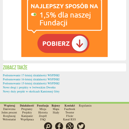
Zobacz także
Podsumowanie 17-letniej działalności WSPINKI
Podsumowanie 16-letniej działalności WSPINKI
Podsumowanie 15-letniej działalności WSPINKI
Nowe drogi i projekty w lwóweckim Dworku
Nowy duży projekt w okolicach Kamiennej Góry
Wspieraj
Działalność
Fundacja
Rejony
Kontakt
Regulamin
Darowizna
Programy
Misja
Mapa
Facebook
Jeden procent
Projekty
Historia
Skały
Tweeter
Rozgłaszaj
Kampanie
Zespół
Flickr
Wolontariat
Współpraca
FAQ
Kanał RSS
Szukaj
Facebook
Google
Twitter