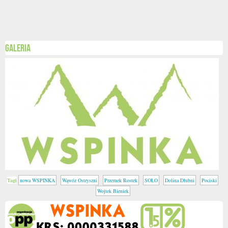
Galeria
Tagi
nowa WSPINKA
Wąwóz Ostryszni
Przemek Rostek
SOLO
Dolina Dłubni
Pociski
Wojtek Bieniek