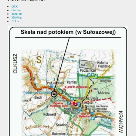
GPX
Garmin
TomTom
MioMap
Nokia