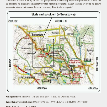
Sienicznie w lewo w szosę nr 773. Po przejechaniu prawie całej Sułoszowej (chwilę to trwa!), tuż
za mostem na Prądniku (charakterystyczne niebieskie barierki) należy skręcić w drogę na prawo
naprzeciw domu z zielonym dachem i reklamą „Pokoje do wynajęcia”.
Odległości:
od Krakowa – 32 km, od Skały – 8 km, od Olkusza 16 km.
Koordynaty geograficzne:
50º24’75,90’’N, 19º77’11,87’’E (50.247608, 19.770880)
Pliki POI dla urządzeń GPS: