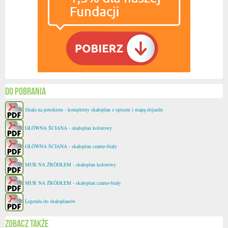
Do pobrania
Skała na potokiem - kompletny skałoplan z opisem i mapą dojazdu
GŁÓWNA ŚCIANA - skałoplan kolorowy
GŁÓWNA ŚCIANA - skałoplan czarno-biały
MUR NA ŹRÓDŁEM - skałoplan kolorowy
MUR NA ŹRÓDŁEM - skałoplan czarno-biały
Legenda do skałoplanów
Zobacz także