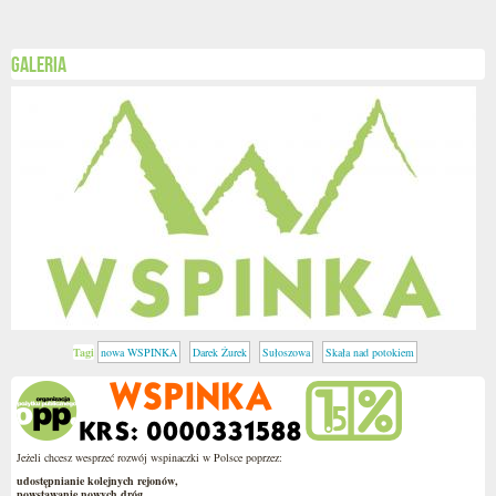
Galeria
Tagi
nowa WSPINKA
Darek Żurek
Sułoszowa
Skała nad potokiem
Jeżeli chcesz wesprzeć rozwój wspinaczki w Polsce poprzez:
udostępnianie kolejnych rejonów,
powstawanie nowych dróg,