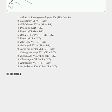
Miłość od Pierwszego włożenia
V+ (TRAD + St)
Massdamer
VI (9R + StZ)
Fidel Gastro
VI.3+ (9R + StZ)
Projekt (TRAD + StZ)
Projekt (TRAD + StZ)
RECTO
VI.4/VI.4+ (10R + StZ)
Projekt (11R + StZ)
Zawzięcie
VI+ (5R + St)
Pasibrzuch
VI.1+ (5R + StZ)
Ale ja nie sięgam
VI.1 (5R + StZ)
Kaloszy nie nosze
VI.1 (5R + StZ)
Zimna Suka
VI.3/VI.3+ (7R + StZ)
Klamodajnia
VI.2 (4R + StZ)
Klamasutra
VI.1+ (4R + StZ)
No fucker no Fun
VI.1+ (5R + StZ)
DO POBRANIA