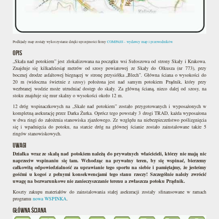
Podkłady map zostały wykorzystanie dzięki uprzejmości firmy
COMPASS - wydawcy map i przewodników.
OPIS
„Skała nad potokiem” jest zlokalizowana na początku wsi Sułoszowa od strony Skały i Krakowa.
Znajduje się kilkadziesiąt metrów od szosy powiatowej ze Skały do Olkusza (nr 773), przy
bocznej drodze asfaltowej biegnącej w stronę przysiółka „Blech”. Główna ściana o wysokości do
20 m (widoczna świetnie z szosy) położona jest nad samym potokiem Prądnik, który przy
wezbranej wodzie może utrudniać dostęp do skały. Za główną ścianą, nieco dalej od szosy, na
stoku znajduje się mur skalny o wysokości około 12 m.
12 dróg wspinaczkowych na „Skale nad potokiem” zostało przygotowanych i wyposażonych w
kompletną asekurację przez Darka Żurka. Oprócz tego powstały 3 drogi TRAD, każda wyposażona
w dwa ringi do założenia stanowiska zjazdowego. Ze względu na niebezpieczeństwo poślizgnięcia
się i wpadnięcia do potoku, na starcie dróg na głównej ścianie zostało zainstalowane także 5
ringów stanowiskowych.
UWAGI
Działka wraz ze skałą nad potokiem należą do prywatnych właścicieli, którzy nie mają nic
naprzeciw wspinaniu się tam. Wchodząc na prywatny teren, by się wspinać, bierzemy
całkowitą odpowiedzialność za uprawianie tego sportu na siebie i pamiętajmy, że jesteśmy
gośćmi u kogoś z pełnymi konsekwencjami tego stanu rzeczy! Szczególnie należy zwrócić
uwagę na bezwarunkowe nie zanieczyszczanie terenu a zwłaszcza potoku Prądnik.
Koszty zakupu materiałów do zainstalowania stałej asekuracji zostały sfinansowane w ramach
programu
nowa WSPINKA
.
GŁÓWNA ŚCIANA