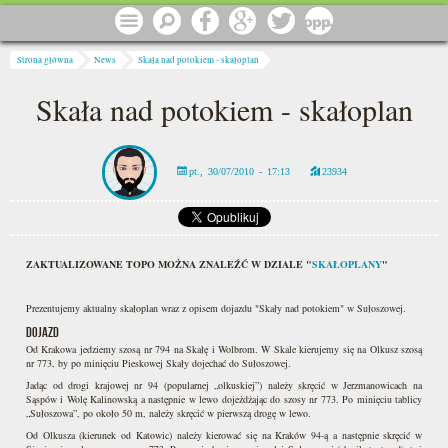
Przejdź do treści
Menu
Szukaj
Facebook
Google
Twitter
1 procent
Jesteś tutaj
Strona główna
News
Skała nad potokiem - skałoplan
Skała nad potokiem - skałoplan
pt., 30/07/2010 - 17:13
23934
ZAKTUALIZOWANE TOPO MOŻNA ZNALEŹĆ W DZIALE "
SKAŁOPLANY
"
Prezentujemy aktualny skałoplan wraz z opisem dojazdu "Skały nad potokiem" w Sułoszowej.
DOJAZD
Od Krakowa jedziemy szosą nr 794 na Skałę i Wolbrom. W Skale kierujemy się na Olkusz szosą
nr 773, by po minięciu Pieskowej Skały dojechać do Sułoszowej.
Jadąc od drogi krajowej nr 94 (popularnej „olkuskiej”) należy skręcić w Jerzmanowicach na
Sąspów i Wolę Kalinowską a następnie w lewo dojeżdżając do szosy nr 773. Po minięciu tablicy
„Sułoszowa”, po około 50 m, należy skręcić w pierwszą drogę w lewo.
Od Olkusza (kierunek od Katowic) należy kierować się na Kraków 94-ą a następnie skręcić w