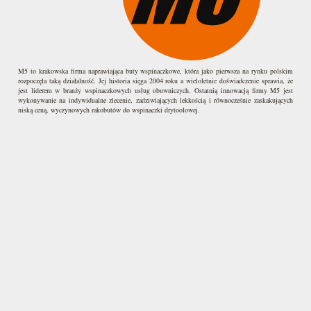
M5 to krakowska firma naprawiająca buty wspinaczkowe, która jako pierwsza na rynku polskim
rozpoczęła taką działalność. Jej historia sięga 2004 roku a wieloletnie doświadczenie sprawia, że
jest liderem w branży wspinaczkowych usług obuwniczych. Ostatnią innowacją firmy M5 jest
wykonywanie na indywidualne zlecenie, zadziwiających lekkością i równocześnie zaskakujących
niską ceną, wyczynowych rakobutów do wspinaczki drytoolowej.