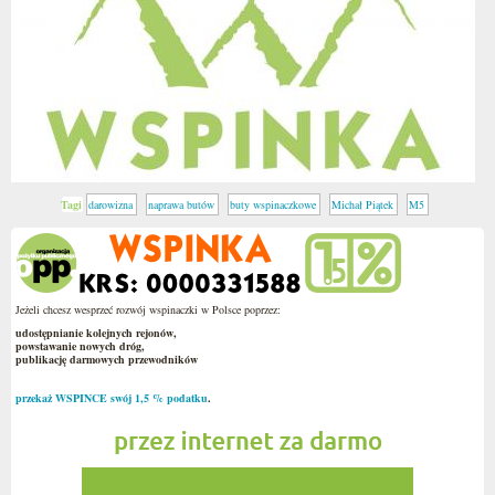
Tagi
darowizna
naprawa butów
buty wspinaczkowe
Michał Piątek
M5
Jeżeli chcesz wesprzeć rozwój wspinaczki w Polsce poprzez:
udostępnianie kolejnych rejonów,
powstawanie nowych dróg,
publikację darmowych przewodników
przekaż WSPINCE swój 1,5 % podatku
.