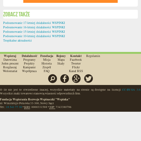
Zobacz także
Podsumowanie 17-letniej działalności WSPINKI
Podsumowanie 16-letniej działalności WSPINKI
Podsumowanie 15-letniej działalności WSPINKI
Podsumowanie 10-letniej działalności WSPINKI
Tropikalne aktualności
Wspieraj
Działalność
Fundacja
Rejony
Kontakt
Regulamin
Darowizna
Programy
Misja
Mapa
Facebook
Jeden procent
Projekty
Historia
Skały
Tweeter
Rozgłaszaj
Kampanie
Zespół
Flickr
Wolontariat
Współpraca
FAQ
Kanał RSS
Szukaj
Facebook
Google
Twitter
O ile nie jest to stwierdzone inaczej, wszystkie materiały na stronie są dostępne na licencji
CC-BY-SA 3.0.
Wszystkie znaki towarowe stanowią własność odpowiednich firm.
Fundacja Wspierania Rozwoju Wspinaczki "Wspinka"
ul. Wincentego Pola 66a
33-300
,
Nowy Sącz
Tel.:
18 541 77 30
•
KRS
:
0000331588
•
NIP:
7343380796