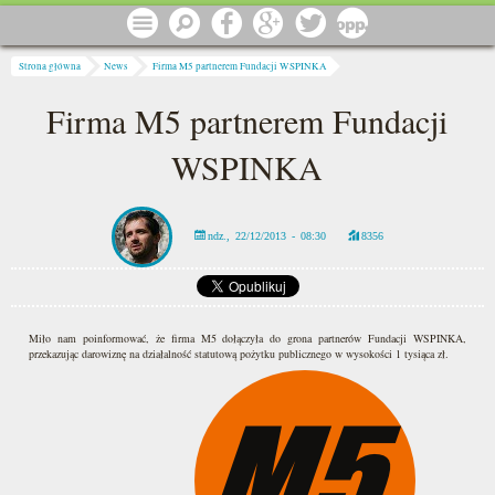
Przejdź do treści
Menu
Szukaj
Facebook
Google
Twitter
1 procent
Jesteś tutaj
Strona główna
News
Firma M5 partnerem Fundacji WSPINKA
Firma M5 partnerem Fundacji
WSPINKA
ndz., 22/12/2013 - 08:30
8356
Miło nam poinformować, że firma M5 dołączyła do grona partnerów Fundacji WSPINKA,
przekazując darowiznę na działalność statutową pożytku publicznego w wysokości 1 tysiąca zł.