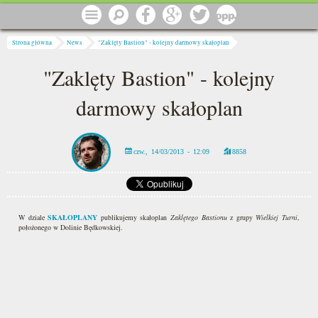
Przejdź do treści
Menu
Szukaj
Facebook
Google
Twitter
1 procent
Jesteś tutaj
Strona główna
News
"Zaklęty Bastion" - kolejny darmowy skałoplan
"Zaklęty Bastion" - kolejny
darmowy skałoplan
czw., 14/03/2013 - 12:09
8858
W dziale
SKAŁOPLANY
publikujemy skałoplan
Zaklętego Bastionu
z grupy
Wielkiej Turni
,
położonego w Dolinie Będkowskiej.