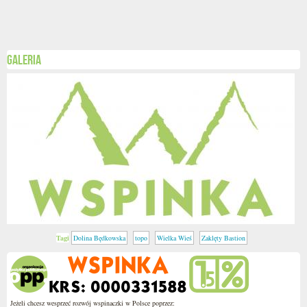
Galeria
Tagi
Dolina Będkowska
topo
Wielka Wieś
Zaklęty Bastion
Jeżeli chcesz wesprzeć rozwój wspinaczki w Polsce poprzez: