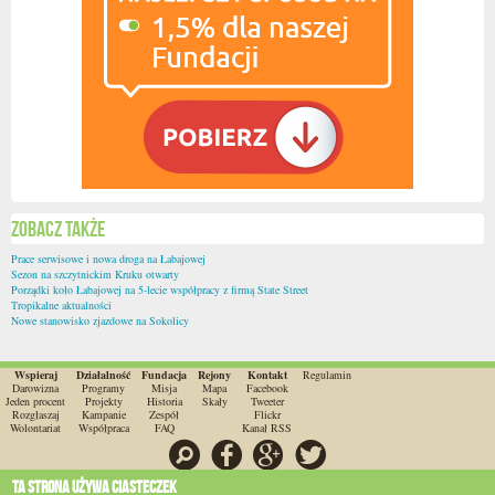
Zobacz także
Prace serwisowe i nowa droga na Łabajowej
Sezon na szczytnickim Kruku otwarty
Porządki koło Łabajowej na 5-lecie współpracy z firmą State Street
Tropikalne aktualności
Nowe stanowisko zjazdowe na Sokolicy
Wspieraj
Działalność
Fundacja
Rejony
Kontakt
Regulamin
Darowizna
Programy
Misja
Mapa
Facebook
Jeden procent
Projekty
Historia
Skały
Tweeter
Rozgłaszaj
Kampanie
Zespół
Flickr
Wolontariat
Współpraca
FAQ
Kanał RSS
Szukaj
Facebook
Google
Twitter
Ta strona używa ciasteczek
O ile nie jest to stwierdzone inaczej, wszystkie materiały na stronie są dostępne na licencji
CC-BY-SA 3.0.