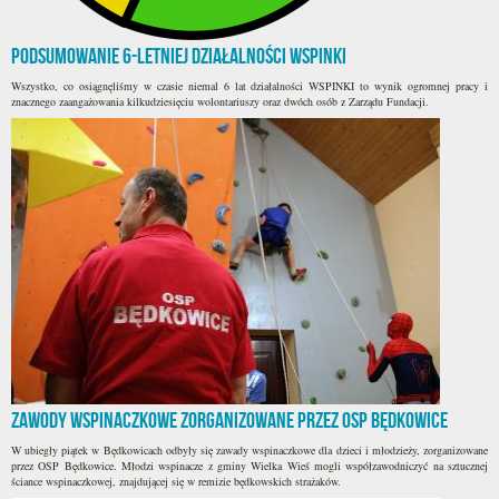
Podsumowanie 6-letniej działalności WSPINKI
Wszystko, co osiągnęliśmy w czasie niemal 6 lat działalności WSPINKI to wynik ogromnej pracy i
znacznego zaangażowania kilkudziesięciu wolontariuszy oraz dwóch osób z Zarządu Fundacji.
Zawody wspinaczkowe zorganizowane przez OSP Będkowice
W ubiegły piątek w Będkowicach odbyły się zawady wspinaczkowe dla dzieci i młodzieży, zorganizowane
przez OSP Będkowice. Młodzi wspinacze z gminy Wielka Wieś mogli współzawodniczyć na sztucznej
ściance wspinaczkowej, znajdującej się w remizie będkowskich strażaków.