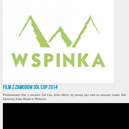
Film z zawodów Sól Cup 2014
Przedstawiamy film z zawodów Sól Cup, które odbyły się wiosną tego roku na sztucznej ściance Hali
Sportowej Solne Miasto w Wieliczce.