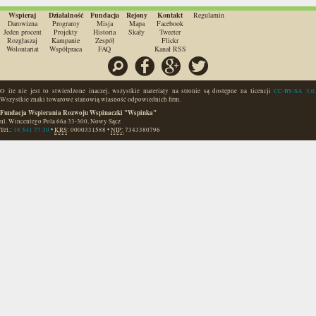
Wspieraj
Działalność
Fundacja
Rejony
Kontakt
Regulamin
Darowizna
Programy
Misja
Mapa
Facebook
Jeden procent
Projekty
Historia
Skały
Tweeter
Rozgłaszaj
Kampanie
Zespół
Flickr
Wolontariat
Współpraca
FAQ
Kanał RSS
Szukaj
Facebook
Google
Twitter
O ile nie jest to stwierdzone inaczej, wszystkie materiały na stronie są dostępne na licencji
CC-BY-SA 3.0.
Wszystkie znaki towarowe stanowią własność odpowiednich firm.
Fundacja Wspierania Rozwoju Wspinaczki "Wspinka"
ul. Wincentego Pola 66a
33-300
,
Nowy Sącz
Tel.:
18 541 77 30
•
KRS
:
0000331588
•
NIP:
7343380796