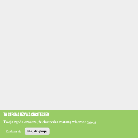
Ta strona używa ciasteczek
Twoja zgoda oznacza, że ciasteczka zostaną włączone
Więcej
Zgadzam się
Nie, dziękuję
Szukaj
Topo
BIP
e-WSPINKA
Działaj
Podaruj